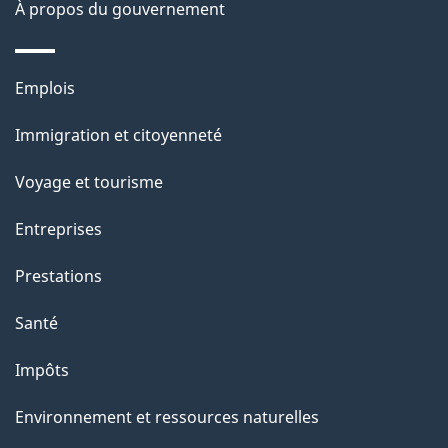
À propos du gouvernement
e
i
o
n
Thèmes
Emplois
s
et
Immigration et citoyenneté
u
sujets
r
Voyage et tourisme
c
Entreprises
e
t
Prestations
t
Santé
e
p
Impôts
a
Environnement et ressources naturelles
g