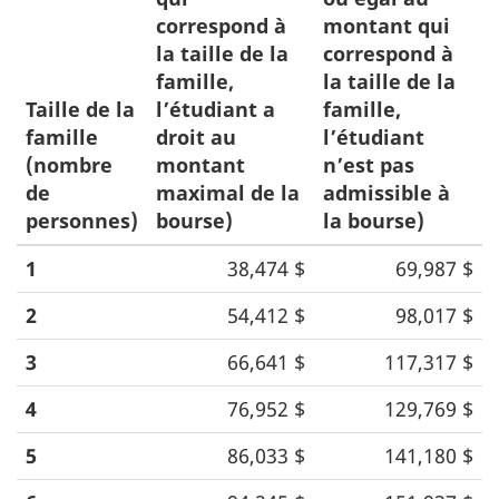
correspond à
montant qui
la taille de la
correspond à
famille,
la taille de la
Taille de la
l’étudiant a
famille,
famille
droit au
l’étudiant
(nombre
montant
n’est pas
de
maximal de la
admissible à
personnes)
bourse)
la bourse)
1
38,474 $
69,987 $
2
54,412 $
98,017 $
3
66,641 $
117,317 $
4
76,952 $
129,769 $
5
86,033 $
141,180 $