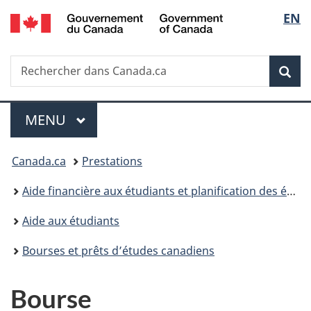
/
Sélec
EN
Passer
Passer
Passer
Government
au
à
à
de
of
contenu
«
la
Canada
Recherche
Rechercher
principal
Au
version
Rec
la
dans
sujet
HTML
Canada.ca
du
simplifiée
langu
Menu
gouvernement
MENU
PRINCIPAL
»
Vous
Canada.ca
Prestations
êtes
Aide financière aux étudiants et planification des études
ici :
Aide aux étudiants
Bourses et prêts d’études canadiens
Bourse