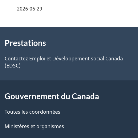
e
2026-06-29
i
z
v
l
o
À
s
t
Prestations
propos
r
d
de
e
Contactez Emploi et Développement social Canada
e
(EDSC)
r
ce
l
é
site
t
a
Gouvernement du Canada
r
p
o
Toutes les coordonnées
a
a
c
Ministères et organismes
g
t