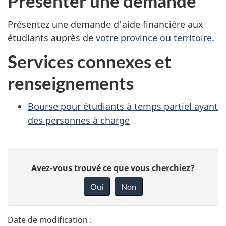
Présenter une demande
Présentez une demande d'aide financière aux
étudiants auprès de
votre province ou territoire
.
Services connexes et
renseignements
Bourse pour étudiants à temps partiel ayant
des personnes à charge
D
D
Avez-vous trouvé ce que vous cherchiez?
é
o
Oui
Non
n
t
n
a