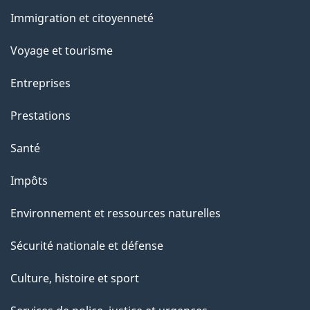
et
u
Immigration et citoyenneté
sujets
r
Voyage et tourisme
c
e
Entreprises
t
Prestations
t
e
Santé
p
Impôts
a
g
Environnement et ressources naturelles
e
Sécurité nationale et défense
Culture, histoire et sport