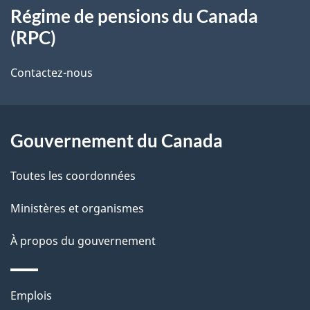
s
t
Régime de pensions du Canada
propos
r
d
(RPC)
de
e
e
r
Contactez-nous
ce
l
é
site
t
a
r
Gouvernement du Canada
p
o
Toutes les coordonnées
a
a
c
g
Ministères et organismes
t
e
À propos du gouvernement
i
o
n
Thèmes
Emplois
s