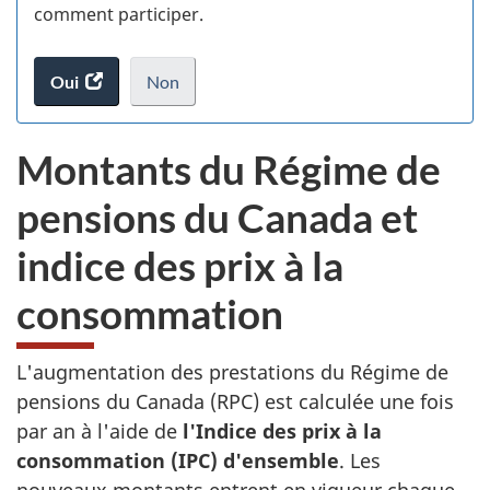
S
comment participer.
d
Oui
accéder
Non
je
.
fi
au
ne
sondage.
veux
d
Montants du Régime de
pas
vi
participer
pensions du Canada et
au
(t
sondage
indice des prix à la
du
d
site
consommation
web,
L'augmentation des prestations du Régime de
pensions du Canada (RPC) est calculée une fois
par an à l'aide de
l'Indice des prix à la
consommation (IPC) d'ensemble
. Les
nouveaux montants entrent en vigueur chaque