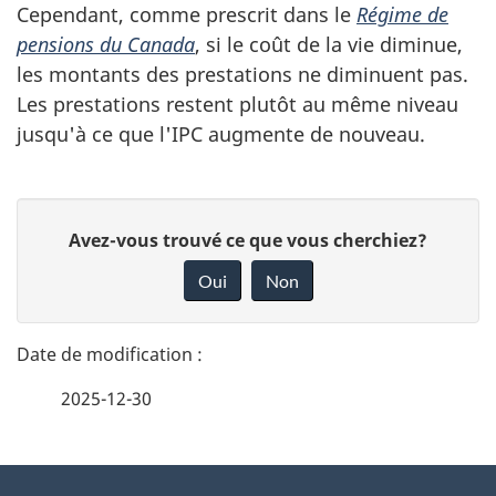
Cependant, comme prescrit dans le
Régime de
pensions du Canada
, si le coût de la vie diminue,
les montants des prestations ne diminuent pas.
Les prestations restent plutôt au même niveau
jusqu'à ce que l'IPC augmente de nouveau.
D
D
Avez-vous trouvé ce que vous cherchiez?
é
o
Oui
Non
n
t
n
a
e
2025-12-30
i
z
v
l
o
À