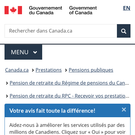
/
Sélec
EN
Passer
Passer
Passer
Passer
Government
au
au
à
à
de
of
Gestionnaire
contenu
«
la
Canada
Recherche
Rechercher
des
principal
Au
version
Rec
la
dans
Invitations
sujet
HTML
Canada.ca
du
simplifiée
langu
Menu
gouvernement
MENU
PRINCIPAL
»
Vous
Canada.ca
Prestations
Pensions publiques
êtes
Pension de retraite du Régime de pensions du Canada
ici :
Pension de retraite du RPC - Recevoir vos prestations
×
F
Votre avis fait toute la différence!
:
Aidez-nous à améliorer les services utilisés par des
millions de Canadiens. Cliquez sur « Oui » pour voir