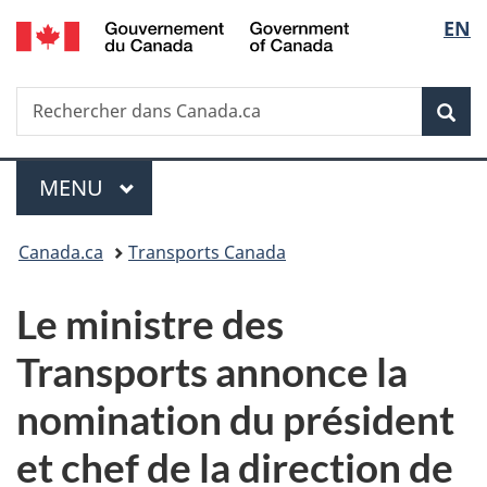
/
Sélec
EN
Passer
Passer
Passer
Government
au
à
à
de
of
contenu
«
la
Canada
Recherche
Rechercher
principal
Au
version
Rec
la
dans
sujet
HTML
Canada.ca
du
simplifiée
langu
Menu
gouvernement
MENU
PRINCIPAL
»
Vous
Canada.ca
Transports Canada
êtes
Le ministre des
ici :
Transports annonce la
nomination du président
et chef de la direction de