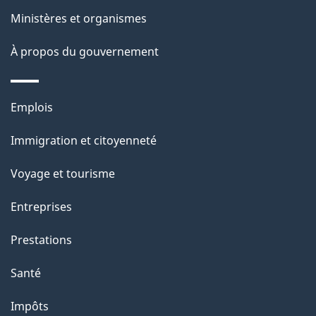
ce
s
Ministères et organismes
site
d
À propos du gouvernement
e
l
Thèmes
Emplois
et
a
Immigration et citoyenneté
sujets
p
Voyage et tourisme
a
Entreprises
g
Prestations
e
Santé
Impôts