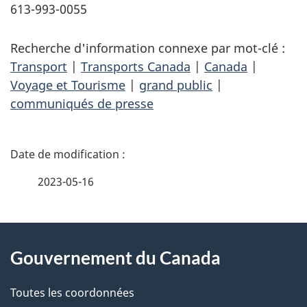
613-993-0055
Recherche d'information connexe par mot-clé :
Transport
|
Transports Canada
|
Canada
|
Voyage et Tourisme
|
grand public
|
communiqués de presse
D
é
2023-05-16
t
À
a
Gouvernement du Canada
propos
i
de
l
Toutes les coordonnées