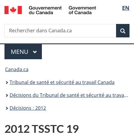
/
Sélec
EN
Passer
Passer
Passer
Government
au
à
à
de
of
contenu
«
la
Canada
Recherche
Rechercher
principal
Au
version
Rec
la
dans
sujet
HTML
Canada.ca
du
simplifiée
langu
Menu
gouvernement
MENU
PRINCIPAL
»
Vous
Canada.ca
êtes
Tribunal de santé et sécurité au travail Canada
ici :
Décisions du Tribunal de santé et sécurité au travail Canada
Décisions : 2012
2012 TSSTC 19