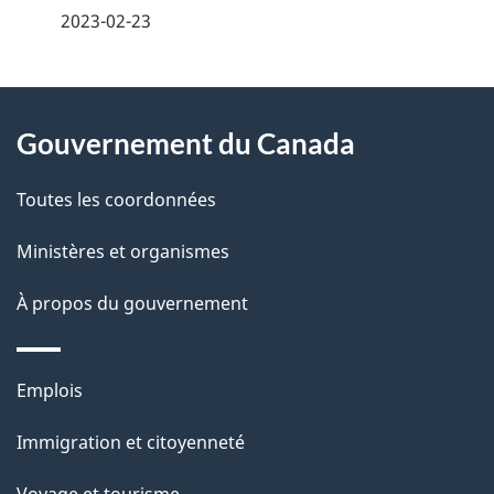
é
2023-02-23
t
a
À
i
Gouvernement du Canada
propos
l
de
Toutes les coordonnées
s
ce
Ministères et organismes
d
site
e
À propos du gouvernement
l
a
Thèmes
Emplois
p
et
Immigration et citoyenneté
a
sujets
Voyage et tourisme