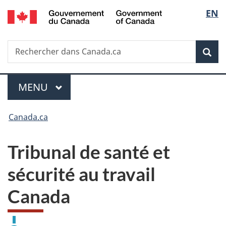
/
Sélecti
EN
Passer
Passer
Passer
Government
au
à
à
de
of
contenu
«
la
Canada
Recherche
Rechercher
la
principal
Au
version
Rec
dans
sujet
HTML
langue
Canada.ca
du
simplifiée
gouvernement
MENU
PRINCIPAL
Menu
»
Vous
Canada.ca
êtes
ici :
Tribunal de santé et
sécurité au travail
Canada