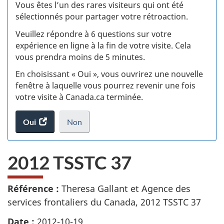
:
Vous êtes l’un des rares visiteurs qui ont été
sélectionnés pour partager votre rétroaction.
S
Veuillez répondre à 6 questions sur votre
d
expérience en ligne à la fin de votre visite. Cela
vous prendra moins de 5 minutes.
si
En choisissant « Oui », vous ouvrirez une nouvelle
w
fenêtre à laquelle vous pourrez revenir une fois
votre visite à Canada.ca terminée.
(t
Oui
accéder
Non
d
au
je
.
sondage.
ne
2012 TSSTC 37
veux
pas
participer
Référence :
Theresa Gallant et Agence des
au
services frontaliers du Canada, 2012 TSSTC 37
sondage
du
Date :
2012-10-19