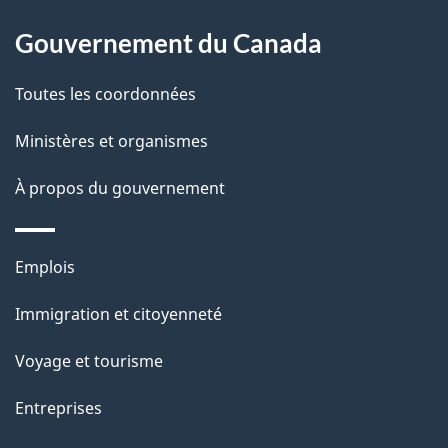
À
a
Gouvernement du Canada
propos
i
de
l
Toutes les coordonnées
ce
s
Ministères et organismes
site
d
À propos du gouvernement
e
l
Thèmes
Emplois
et
a
Immigration et citoyenneté
sujets
p
Voyage et tourisme
a
Entreprises
g