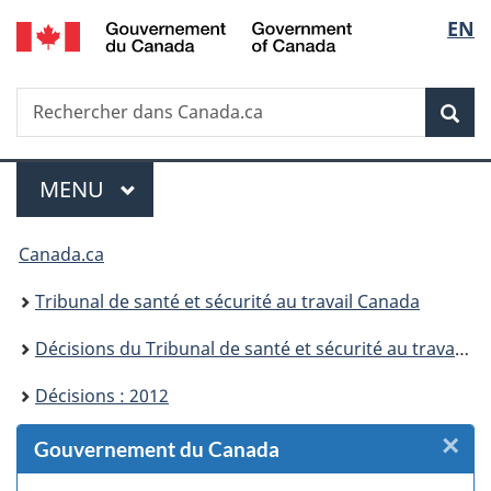
/
Sélec
EN
Passer
Passer
Passer
Passer
Government
au
au
à
à
de
of
Gestionnaire
contenu
«
la
Canada
Recherche
Rechercher
des
principal
Au
version
Rec
la
dans
Invitations
sujet
HTML
Canada.ca
du
simplifiée
langu
Menu
gouvernement
MENU
PRINCIPAL
»
Vous
Canada.ca
êtes
Tribunal de santé et sécurité au travail Canada
ici :
Décisions du Tribunal de santé et sécurité au travail Canada
Décisions : 2012
×
F
Gouvernement du Canada