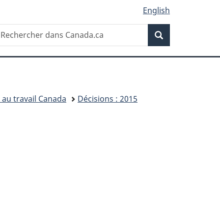
English
Recherche
echercher
Recherche
ans
anada.ca
 au travail Canada
Décisions : 2015