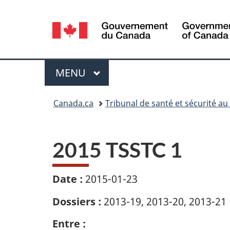
Sélection
de
la
Menu
MENU
PRINCIPAL
langue
Vous
Canada.ca
Tribunal de santé et sécurité au
êtes
ici :
2015 TSSTC 1
Date :
2015-01-23
Dossiers :
2013-19, 2013-20, 2013-21
Entre :