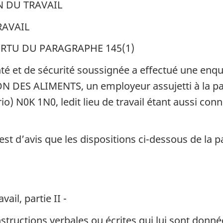
N DU TRAVAIL
RAVAIL
ERTU DU PARAGRAPHE 145(1)
é et de sécurité soussignée a effectué une enquêt
ES ALIMENTS, un employeur assujetti à la par
rio) N0K 1N0, ledit lieu de travail étant aussi c
est d’avis que les dispositions ci-dessous de la p
ail, partie II -
structions verbales ou écrites qui lui sont donn