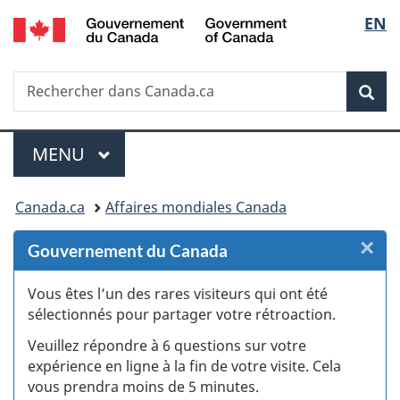
/
Sélec
EN
Passer
Passer
Passer
Passer
Government
au
au
à
à
de
of
Gestionnaire
contenu
«
la
Canada
Recherche
Rechercher
des
principal
Au
version
Rec
la
dans
Invitations
sujet
HTML
Canada.ca
du
simplifiée
langu
Menu
gouvernement
MENU
PRINCIPAL
»
Vous
Canada.ca
Affaires mondiales Canada
êtes
×
F
Gouvernement du Canada
ici :
:
Vous êtes l’un des rares visiteurs qui ont été
sélectionnés pour partager votre rétroaction.
S
Veuillez répondre à 6 questions sur votre
d
expérience en ligne à la fin de votre visite. Cela
vous prendra moins de 5 minutes.
si