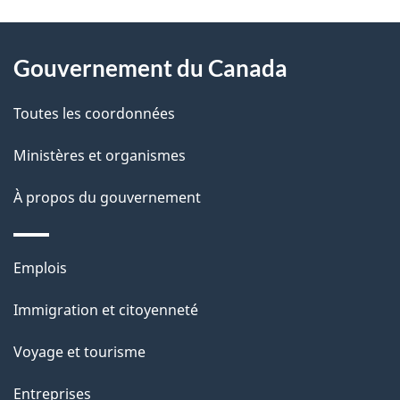
t
À
a
Gouvernement du Canada
propos
i
de
l
Toutes les coordonnées
ce
s
Ministères et organismes
site
d
À propos du gouvernement
e
l
Thèmes
Emplois
et
a
Immigration et citoyenneté
sujets
p
Voyage et tourisme
a
Entreprises