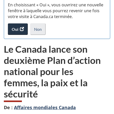
En choisissant « Oui », vous ouvrirez une nouvelle
w
fenêtre à laquelle vous pourrez revenir une fois
votre visite à Canada.ca terminée.
(t
Oui
accéder
Non
d
au
je
.
sondage.
ne
Le Canada lance son
veux
pas
deuxième Plan d’action
participer
au
national pour les
sondage
du
femmes, la paix et la
site
web,
sécurité
De :
Affaires mondiales Canada