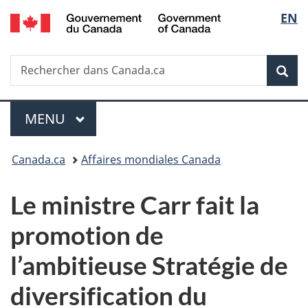
/
Sélec
EN
Passer
Passer
Passer
Government
au
à
à
de
of
contenu
«
la
Canada
Recherche
Rechercher
principal
Au
version
Rec
la
dans
sujet
HTML
Canada.ca
du
simplifiée
langu
Menu
gouvernement
MENU
PRINCIPAL
»
Vous
Canada.ca
Affaires mondiales Canada
êtes
Le ministre Carr fait la
ici :
promotion de
l’ambitieuse Stratégie de
diversification du