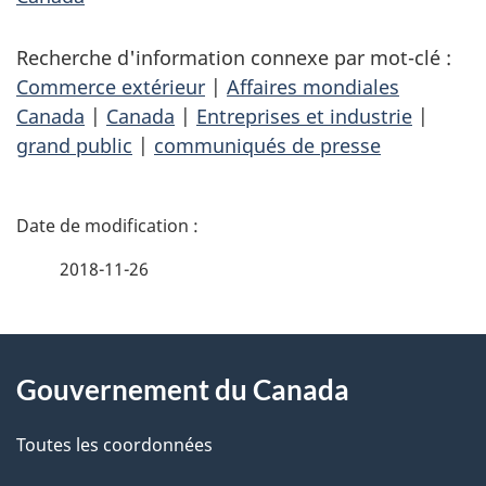
Recherche d'information connexe par mot-clé :
Commerce extérieur
|
Affaires mondiales
Canada
|
Canada
|
Entreprises et industrie
|
grand public
|
communiqués de presse
D
é
2018-11-26
t
À
a
Gouvernement du Canada
propos
i
de
l
Toutes les coordonnées