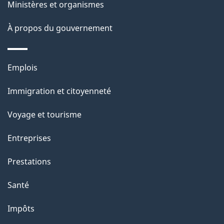
ce
s
Ministères et organismes
site
d
À propos du gouvernement
e
l
Thèmes
Emplois
et
a
Immigration et citoyenneté
sujets
p
Voyage et tourisme
a
Entreprises
g
Prestations
e
Santé
Impôts