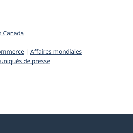
es Canada
commerce
|
Affaires mondiales
niqués de presse