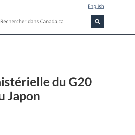
English
Recherche
echercher
Recherche
ans
anada.ca
nistérielle du G20
u Japon