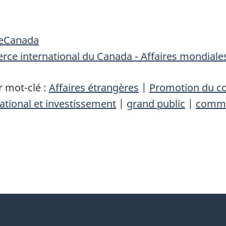
eCanada
ce international du Canada - Affaires mondial
 mot-clé :
Affaires étrangères
|
Promotion du 
tional et investissement
|
grand public
|
commu