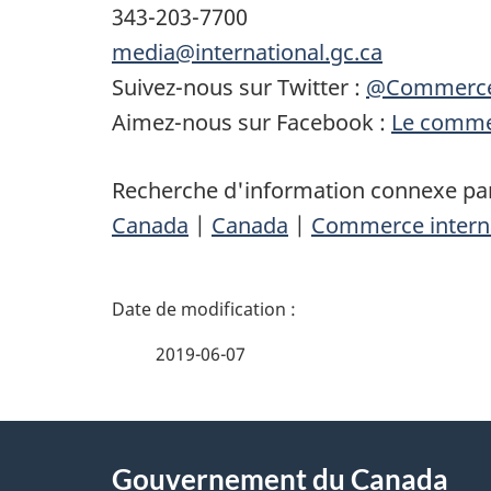
343-203-7700
media@international.gc.ca
Suivez-nous sur Twitter :
@Commerc
Aimez-nous sur Facebook :
Le commer
Recherche d'information connexe par
Canada
|
Canada
|
Commerce interna
D
é
2019-06-07
t
À
a
Gouvernement du Canada