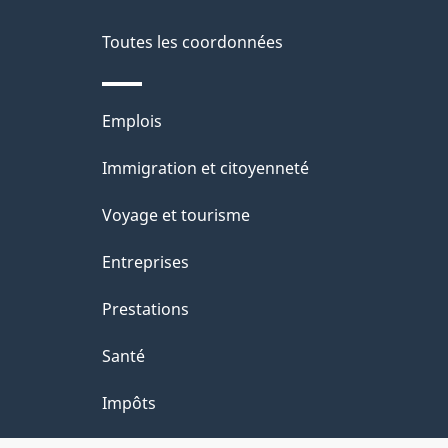
propos
i
de
Toutes les coordonnées
l
ce
s
Thèmes
Emplois
site
d
et
Immigration et citoyenneté
sujets
e
Voyage et tourisme
l
Entreprises
a
Prestations
p
Santé
a
Impôts
g