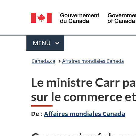
Sélection
de
la
Menu
MENU
PRINCIPAL
langue
Vous
Canada.ca
Affaires mondiales Canada
êtes
Le ministre Carr pa
ici :
sur le commerce e
De :
Affaires mondiales Canada