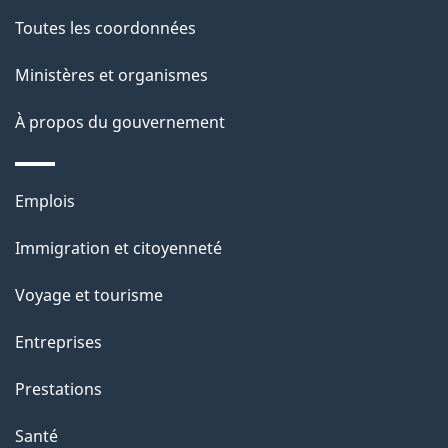
de
l
Toutes les coordonnées
ce
s
Ministères et organismes
site
d
À propos du gouvernement
e
l
Thèmes
Emplois
et
a
Immigration et citoyenneté
sujets
p
Voyage et tourisme
a
Entreprises
g
Prestations
e
Santé