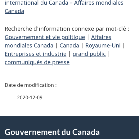
international du Canada – Affaires mondiales
Canada
Recherche d'information connexe par mot-clé :
Gouvernement et vie politique
|
Affaires
mondiales Canada
|
Canada
|
Royaume-Uni
|
Entreprises et industrie
|
grand public
|
communiqués de presse
D
é
2020-12-09
t
À
a
Gouvernement du Canada
propos
i