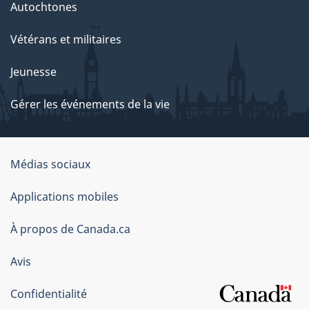
Autochtones
Vétérans et militaires
Jeunesse
Gérer les événements de la vie
Organisation
Médias sociaux
du
Applications mobiles
gouvernement
du
À propos de Canada.ca
Canada
Avis
Confidentialité