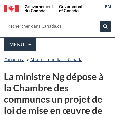
/
Sélec
EN
Passer
Passer
Passer
Government
au
à
à
de
of
contenu
«
la
Canada
Recherche
Rechercher
principal
Au
version
Rec
la
dans
sujet
HTML
Canada.ca
du
simplifiée
langu
Menu
gouvernement
MENU
PRINCIPAL
»
Vous
Canada.ca
Affaires mondiales Canada
êtes
La ministre Ng dépose à
ici :
la Chambre des
communes un projet de
loi de mise en œuvre de