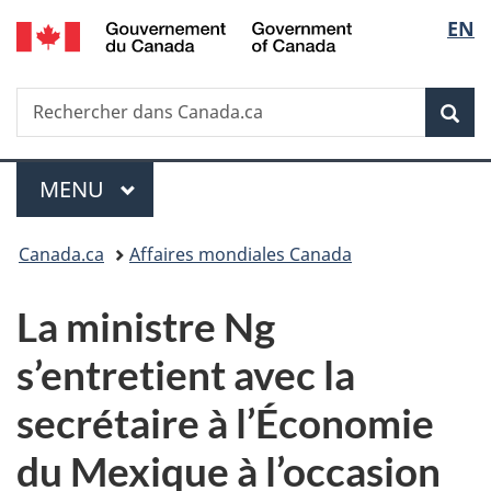
/
Sélec
EN
Passer
Passer
Passer
Government
au
à
à
de
of
contenu
«
la
Canada
Recherche
Rechercher
principal
Au
version
Rec
la
dans
sujet
HTML
Canada.ca
du
simplifiée
langu
Menu
gouvernement
MENU
PRINCIPAL
»
Vous
Canada.ca
Affaires mondiales Canada
êtes
La ministre Ng
ici :
s’entretient avec la
secrétaire à l’Économie
du Mexique à l’occasion