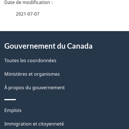
D
é
2021-07-07
t
À
a
Gouvernement du Canada
propos
i
de
l
Toutes les coordonnées
ce
s
Ministères et organismes
site
d
À propos du gouvernement
e
l
Thèmes
Emplois
et
a
Immigration et citoyenneté
sujets