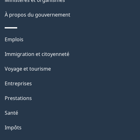
ce
s
site
d
À propos du gouvernement
e
l
Thèmes
Emplois
et
a
Immigration et citoyenneté
sujets
p
Voyage et tourisme
a
Entreprises
g
Prestations
e
Santé
Impôts