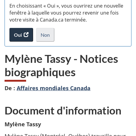
En choisissant « Oui », vous ouvrirez une nouvelle
d
fenêtre à laquelle vous pourrez revenir une fois
votre visite à Canada.ca terminée.
vi
Oui
accéder
Non
(t
au
je
.
sondage.
ne
d
Mylène Tassy - Notices
veux
pas
biographiques
participer
au
sondage
De :
Affaires mondiales Canada
du
site
web,
Document d'information
Mylène Tassy
Mylène Tassy (Montréal, Québec) travaille pour