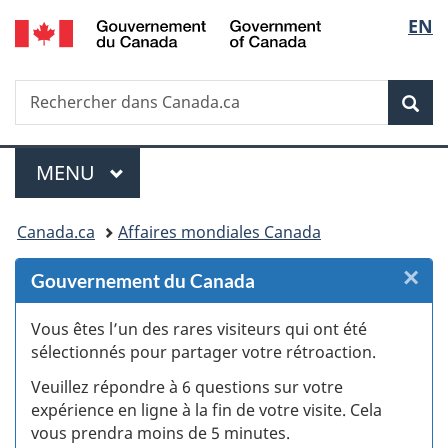
/
Sélec
EN
Passer
Passer
Passer
Passer
Government
au
au
à
à
de
of
Gestionnaire
contenu
«
la
Canada
Recherche
Rechercher
des
principal
Au
version
Rec
la
dans
Invitations
sujet
HTML
Canada.ca
du
simplifiée
langu
Menu
gouvernement
MENU
PRINCIPAL
»
Vous
Canada.ca
Affaires mondiales Canada
êtes
×
F
Gouvernement du Canada
ici :
:
Vous êtes l’un des rares visiteurs qui ont été
sélectionnés pour partager votre rétroaction.
S
Veuillez répondre à 6 questions sur votre
d
expérience en ligne à la fin de votre visite. Cela
vous prendra moins de 5 minutes.
fi