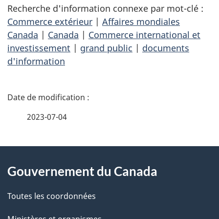
Recherche d'information connexe par mot-clé :
Commerce extérieur
|
Affaires mondiales
Canada
|
Canada
|
Commerce international et
investissement
|
grand public
|
documents
d'information
D
é
2023-07-04
t
À
a
Gouvernement du Canada
propos
i
de
l
Toutes les coordonnées
Ministères et organismes