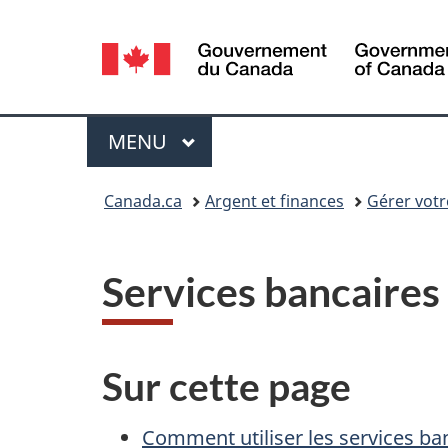
Sélection
de
la
Menu
MENU
PRINCIPAL
langue
Vous
Canada.ca
Argent et finances
Gérer votr
êtes
ici :
Services bancaires 
Sur cette page
Comment utiliser les services ban