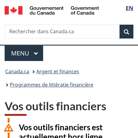
/
Sélec
EN
Passer
Passer
Passer
Government
au
à
à
de
of
contenu
«
la
Canada
Recherche
Rechercher
principal
Au
version
Rec
la
dans
sujet
HTML
Canada.ca
du
simplifiée
langu
Menu
gouvernement
MENU
PRINCIPAL
»
Vous
Canada.ca
Argent et finances
êtes
Programmes de littératie financière
ici :
Vos outils financiers
Vos outils financiers est
actuellement hors ligne