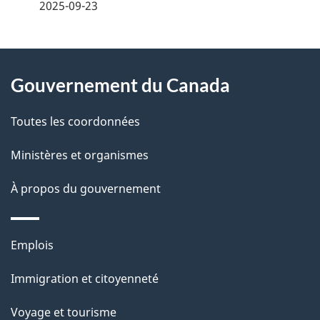
i
2025-09-23
l
À
s
Gouvernement du Canada
propos
d
de
Toutes les coordonnées
e
ce
l
Ministères et organismes
site
a
À propos du gouvernement
p
Thèmes
Emplois
a
et
g
Immigration et citoyenneté
sujets
e
Voyage et tourisme