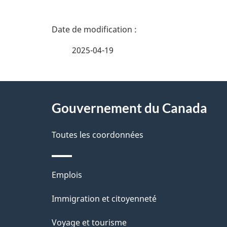
D
é
2025-04-19
t
À
a
Gouvernement du Canada
propos
i
de
Toutes les coordonnées
l
ce
s
Thèmes
Emplois
site
d
et
Immigration et citoyenneté
sujets
e
Voyage et tourisme