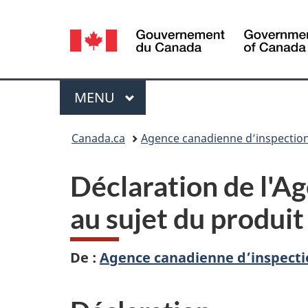
Sélection
de
la
Menu
MENU
PRINCIPAL
langue
Vous
Canada.ca
Agence canadienne d’inspection
êtes
Déclaration de l'A
ici :
au sujet du produi
De :
Agence canadienne d’inspecti