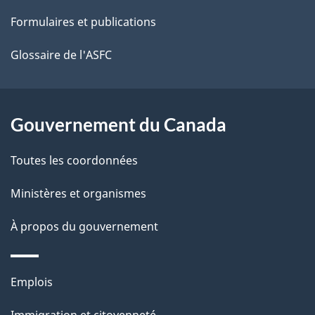
ce
s
Formulaires et publications
site
d
e
Glossaire de l'ASFC
l
a
Gouvernement du Canada
p
Toutes les coordonnées
a
Ministères et organismes
g
À propos du gouvernement
e
Thèmes
Emplois
et
Immigration et citoyenneté