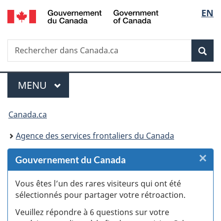
/
Sélec
EN
Passer
Passer
Passer
Passer
Government
au
au
à
à
de
of
Gestionnaire
contenu
«
la
Canada
Recherche
Rechercher
des
principal
Au
version
Rec
la
dans
Invitations
sujet
HTML
Canada.ca
du
simplifiée
langu
Menu
gouvernement
MENU
PRINCIPAL
»
Vous
Canada.ca
êtes
Agence des services frontaliers du Canada
ici :
×
F
Gouvernement du Canada
:
Vous êtes l’un des rares visiteurs qui ont été
sélectionnés pour partager votre rétroaction.
S
Veuillez répondre à 6 questions sur votre
d