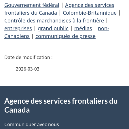
Gouvernement fédéral
|
Agence des services
frontaliers du Canada
|
Colombie-Britannique
|
Contrôle des marchandises à la frontière
|
entreprises
|
grand public
|
médias
|
non-
Canadiens
|
communiqués de presse
D
é
2026-03-03
t
À
a
Agence des services frontaliers du
propos
i
Canada
de
l
Communiquer avec nous