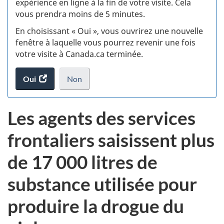
expérience en ligne à la fin de votre visite. Cela
vous prendra moins de 5 minutes.
si
En choisissant « Oui », vous ouvrirez une nouvelle
w
fenêtre à laquelle vous pourrez revenir une fois
votre visite à Canada.ca terminée.
(t
Oui
accéder
Non
d
au
je
.
sondage.
ne
Les agents des services
veux
pas
frontaliers saisissent plus
participer
au
de 17 000 litres de
sondage
du
substance utilisée pour
site
web,
produire la drogue du