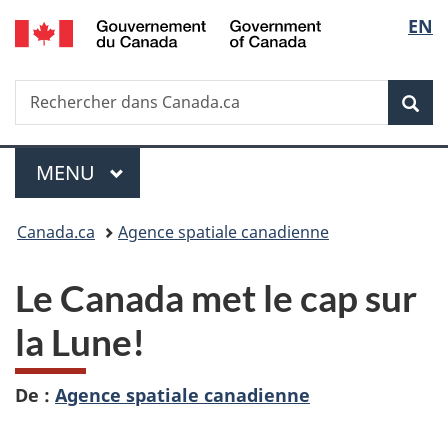
/
Sélec
EN
Passer
Passer
Passer
Government
au
à
à
de
of
contenu
«
la
Canada
Recherche
Rechercher
principal
Au
version
Rec
la
dans
sujet
HTML
Canada.ca
du
simplifiée
langu
Menu
gouvernement
MENU
PRINCIPAL
»
Vous
Canada.ca
Agence spatiale canadienne
êtes
Le Canada met le cap sur
ici :
la Lune!
De :
Agence spatiale canadienne