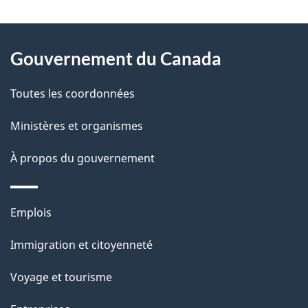
t
À
a
Gouvernement du Canada
propos
i
de
l
Toutes les coordonnées
ce
s
Ministères et organismes
site
d
À propos du gouvernement
e
l
Thèmes
Emplois
et
a
Immigration et citoyenneté
sujets
p
Voyage et tourisme
a