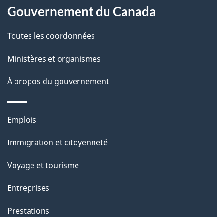
Gouvernement du Canada
propos
i
de
l
Toutes les coordonnées
ce
s
Ministères et organismes
site
d
À propos du gouvernement
e
l
Thèmes
Emplois
et
a
Immigration et citoyenneté
sujets
p
Voyage et tourisme
a
Entreprises
g
Prestations