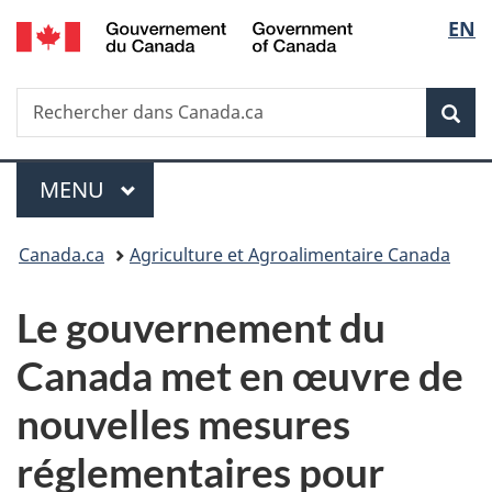
/
Sélec
EN
Passer
Passer
Passer
Government
au
à
à
de
of
contenu
«
la
Canada
Recherche
Rechercher
principal
Au
version
Rec
la
dans
sujet
HTML
Canada.ca
du
simplifiée
langu
Menu
gouvernement
MENU
PRINCIPAL
»
Vous
Canada.ca
Agriculture et Agroalimentaire Canada
êtes
Le gouvernement du
ici :
Canada met en œuvre de
nouvelles mesures
réglementaires pour