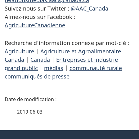
Suivez-nous sur Twitter :
@AAC_Canada
Aimez-nous sur Facebook :
AgricultureCanadienne
Recherche d'information connexe par mot-clé :
Agriculture
|
Agriculture et Agroalimentaire
Canada
|
Canada
|
Entreprises et industrie
|
grand public
|
médias
|
communauté rurale
|
communiqués de presse
D
é
2019-06-03
t
À
a