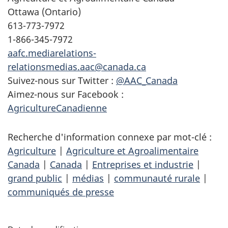
Ottawa (Ontario)
613-773-7972
1-866-345-7972
aafc.mediarelations-
relationsmedias.aac@canada.ca
Suivez-nous sur Twitter :
@AAC_Canada
Aimez-nous sur Facebook :
AgricultureCanadienne
Recherche d'information connexe par mot-clé :
Agriculture
|
Agriculture et Agroalimentaire
Canada
|
Canada
|
Entreprises et industrie
|
grand public
|
médias
|
communauté rurale
|
communiqués de presse
D