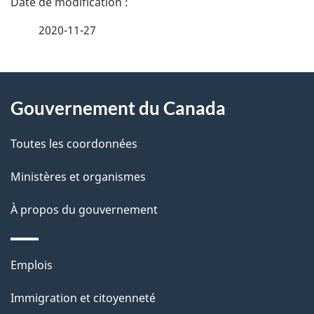
é
2020-11-27
t
À
a
Gouvernement du Canada
propos
i
de
l
Toutes les coordonnées
ce
s
Ministères et organismes
site
d
À propos du gouvernement
e
l
Thèmes
Emplois
et
a
Immigration et citoyenneté
sujets