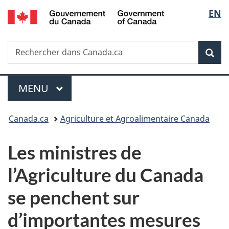
/
Sélec
EN
Passer
Passer
Passer
Government
au
à
à
de
of
contenu
«
la
Canada
Recherche
Rechercher
principal
Au
version
Rec
la
dans
sujet
HTML
Canada.ca
du
simplifiée
langu
Menu
gouvernement
MENU
PRINCIPAL
»
Vous
Canada.ca
Agriculture et Agroalimentaire Canada
êtes
Les ministres de
ici :
l’Agriculture du Canada
se penchent sur
d’importantes mesures