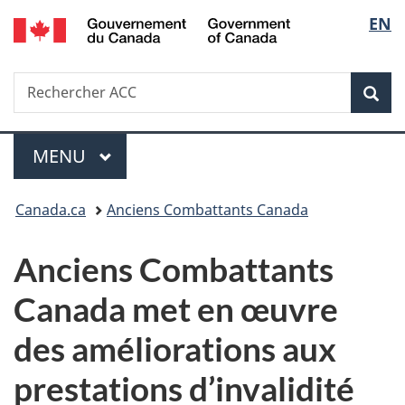
/
Sélec
EN
Passer
Passer
Passer
Government
au
à
à
de
of
contenu
«
la
Canada
Recherche
Rechercher
principal
Au
version
Rec
la
ACC
sujet
HTML
du
simplifiée
langu
Menu
gouvernement
MENU
PRINCIPAL
»
Vous
Canada.ca
Anciens Combattants Canada
êtes
Anciens Combattants
ici :
Canada met en œuvre
des améliorations aux
prestations d’invalidité