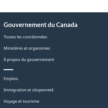
t
À
a
Gouvernement du Canada
propos
i
de
l
Toutes les coordonnées
ce
s
Ministères et organismes
site
d
À propos du gouvernement
e
l
Thèmes
Emplois
et
a
Immigration et citoyenneté
sujets
p
Voyage et tourisme