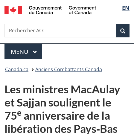
/
Sélec
EN
Passer
Passer
Passer
Government
au
à
à
de
of
contenu
«
la
Canada
Recherche
Rechercher
principal
Au
version
Rec
la
ACC
sujet
HTML
du
simplifiée
langu
Menu
gouvernement
MENU
PRINCIPAL
»
Vous
Canada.ca
Anciens Combattants Canada
êtes
Les ministres MacAulay
ici :
et Sajjan soulignent le
e
75
anniversaire de la
libération des Pays‑Bas