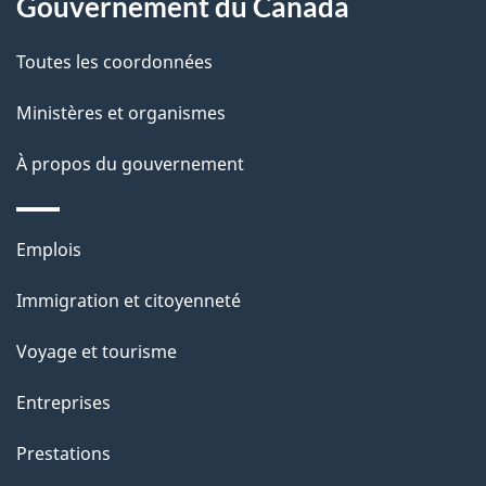
Gouvernement du Canada
propos
i
de
l
Toutes les coordonnées
ce
s
Ministères et organismes
site
d
À propos du gouvernement
e
l
Thèmes
Emplois
et
a
Immigration et citoyenneté
sujets
p
Voyage et tourisme
a
Entreprises
g
Prestations