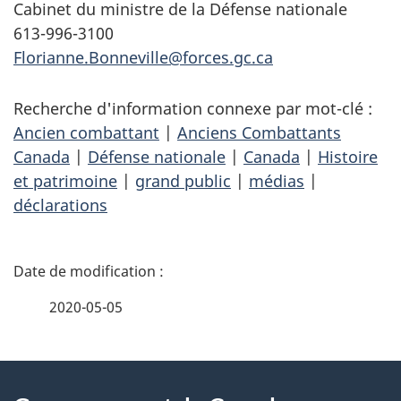
Cabinet du ministre de la Défense nationale
613-996-3100
Florianne.Bonneville@forces.gc.ca
Recherche d'information connexe par mot-clé :
Ancien combattant
|
Anciens Combattants
Canada
|
Défense nationale
|
Canada
|
Histoire
et patrimoine
|
grand public
|
médias
|
déclarations
D
é
2020-05-05
t
À
a