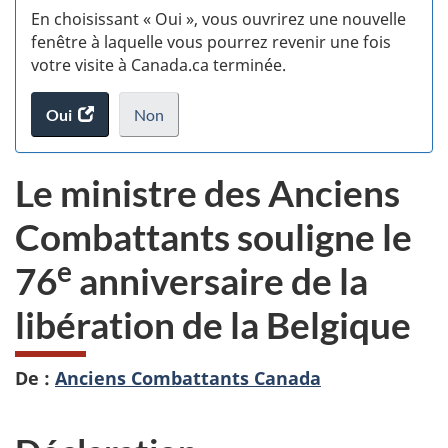
En choisissant « Oui », vous ouvrirez une nouvelle
w
fenêtre à laquelle vous pourrez revenir une fois
votre visite à Canada.ca terminée.
(t
Oui
accéder
Non
d
au
je
.
sondage.
ne
Le ministre des Anciens
veux
pas
Combattants souligne le
participer
au
e
76
anniversaire de la
sondage
du
libération de la Belgique
site
web,
De :
Anciens Combattants Canada