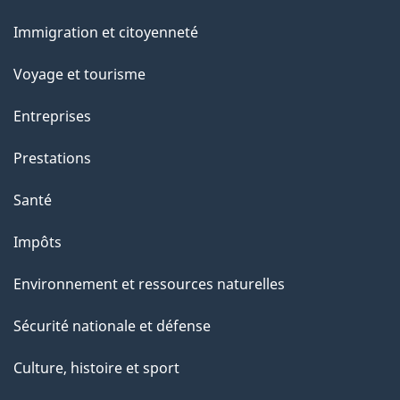
et
a
Immigration et citoyenneté
sujets
p
Voyage et tourisme
a
Entreprises
g
Prestations
e
Santé
Impôts
Environnement et ressources naturelles
Sécurité nationale et défense
Culture, histoire et sport