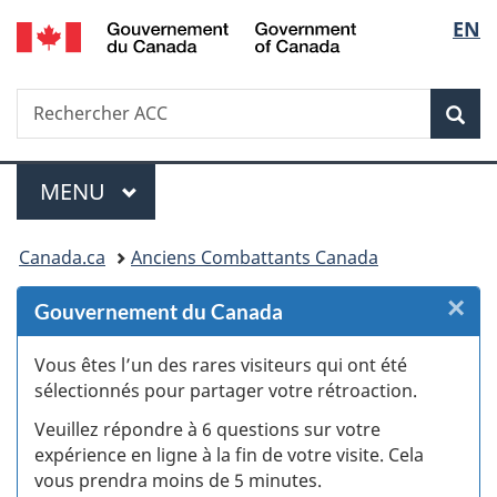
/
Sélec
EN
Passer
Passer
Passer
Passer
Government
au
au
à
à
de
of
Gestionnaire
contenu
«
la
Canada
Recherche
Rechercher
des
principal
Au
version
Rec
la
ACC
Invitations
sujet
HTML
du
simplifiée
langu
Menu
gouvernement
MENU
PRINCIPAL
»
Vous
Canada.ca
Anciens Combattants Canada
êtes
×
F
Gouvernement du Canada
ici :
:
Vous êtes l’un des rares visiteurs qui ont été
sélectionnés pour partager votre rétroaction.
S
Veuillez répondre à 6 questions sur votre
d
expérience en ligne à la fin de votre visite. Cela
vous prendra moins de 5 minutes.
si