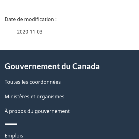
D
é
2020-11-03
t
À
a
Gouvernement du Canada
propos
i
de
l
Toutes les coordonnées
ce
s
Ministères et organismes
site
d
À propos du gouvernement
e
l
Thèmes
Emplois