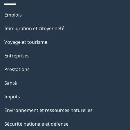
e
l
Thèmes
Emplois
et
a
Immigration et citoyenneté
sujets
p
Voyage et tourisme
a
Entreprises
g
Prestations
e
Santé
Impôts
Environnement et ressources naturelles
Sécurité nationale et défense