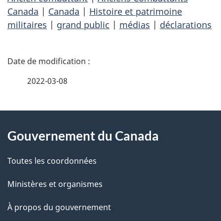
Canada
|
Canada
|
Histoire et patrimoine
militaires
|
grand public
|
médias
|
déclarations
D
é
2022-03-08
t
À
a
Gouvernement du Canada
propos
i
de
l
Toutes les coordonnées
ce
s
Ministères et organismes
site
d
À propos du gouvernement