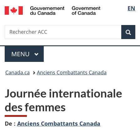
/
Sélec
EN
Passer
Passer
Passer
Government
au
à
à
de
of
contenu
«
la
Canada
Recherche
Rechercher
principal
Au
version
Rec
la
ACC
sujet
HTML
du
simplifiée
langu
Menu
gouvernement
MENU
PRINCIPAL
»
Vous
Canada.ca
Anciens Combattants Canada
êtes
Journée internationale
ici :
des femmes
De :
Anciens Combattants Canada