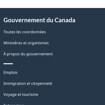
t
À
a
Gouvernement du Canada
propos
i
de
l
Toutes les coordonnées
ce
s
Ministères et organismes
site
d
À propos du gouvernement
e
l
Thèmes
Emplois
et
a
Immigration et citoyenneté
sujets
p
Voyage et tourisme
a