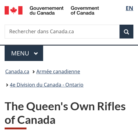
/
Sélec
EN
Passer
Passer
Passer
Government
au
à
à
de
of
contenu
«
la
Canada
Recherche
Rechercher
principal
Au
version
Rec
la
dans
sujet
HTML
Canada.ca
du
simplifiée
langu
Menu
gouvernement
MENU
PRINCIPAL
»
Vous
Canada.ca
Armée canadienne
êtes
4e Division du Canada - Ontario
ici :
The Queen's Own Rifles
of Canada