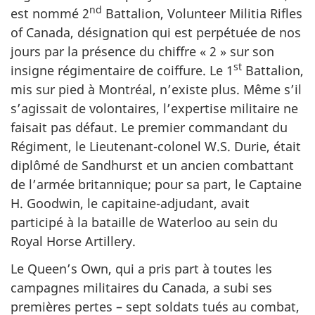
nd
est nommé
2
Battalion,
Volunteer Militia Rifles
of Canada
, désignation qui est perpétuée de nos
jours par la présence du chiffre
« 2 »
sur son
st
insigne régimentaire de coiffure. Le
1
Battalion,
mis sur pied à Montréal, n’existe plus. Même s’il
s’agissait de volontaires, l’expertise militaire ne
faisait pas défaut. Le premier commandant du
Régiment, le
Lieutenant-colonel
W.S. Durie, était
diplômé de Sandhurst et un ancien combattant
de l’armée britannique; pour sa part, le Captaine
H.
Goodwin
, le
capitaine-adjudant,
avait
participé à la bataille de
Waterloo
au sein du
Royal Horse Artillery
.
Le
Queen’s Own
, qui a pris part à toutes les
campagnes militaires du Canada, a subi ses
premières pertes – sept soldats tués au combat,