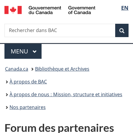
/
Sélec
EN
Passer
Passer
Passer
Government
au
à
à
de
of
contenu
«
la
Canada
Recherche
Rechercher
principal
Au
version
Rec
la
dans
sujet
HTML
BAC
du
simplifiée
langu
Menu
gouvernement
MENU
PRINCIPAL
»
Vous
Canada.ca
Bibliothèque et Archives
êtes
À propos de BAC
ici :
À propos de nous : Mission, structure et initiatives
Nos partenaires
Forum des partenaires