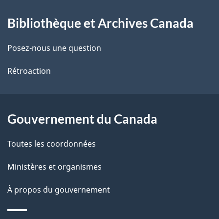
À
a
Bibliothèque et Archives Canada
propos
i
de
l
Posez-nous une question
ce
s
Rétroaction
site
d
e
Gouvernement du Canada
l
Toutes les coordonnées
a
Ministères et organismes
p
À propos du gouvernement
a
g