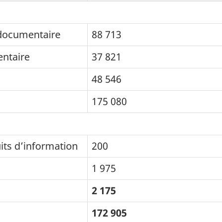
 documentaire
88 713
ntaire
37 821
48 546
175 080
its d’information
200
1 975
2 175
172 905