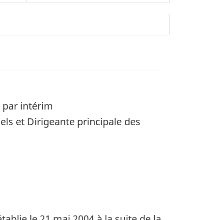
 par intérim
els et Dirigeante principale des
blie le 21 mai 2004 à la suite de la