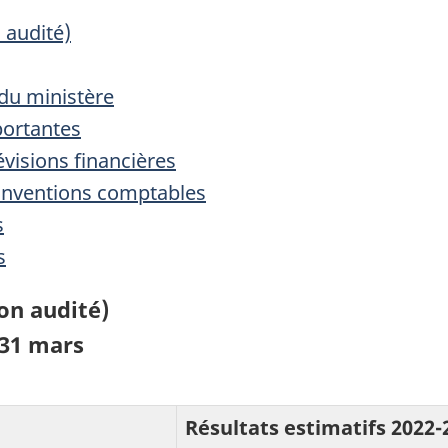
 audité)
 du ministère
ortantes
évisions financières
onventions comptables
s
s
non audité)
 31 mars
Résultats estimatifs 2022-