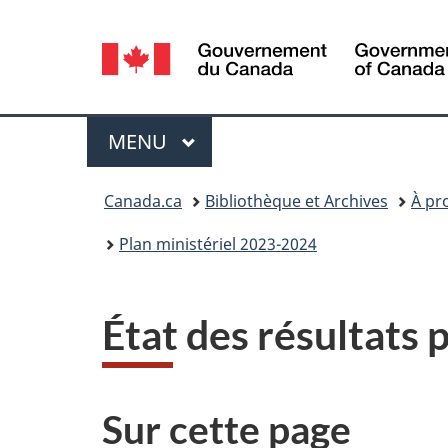
Sélection
de
la
Menu
MENU
PRINCIPAL
langue
Vous
Canada.ca
Bibliothèque et Archives
À pr
êtes
Plan ministériel 2023-2024
ici :
État des résultats
Sur cette page