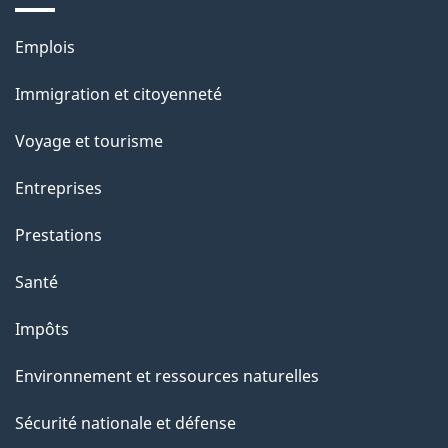
e
l
Thèmes
Emplois
et
a
Immigration et citoyenneté
sujets
p
Voyage et tourisme
a
Entreprises
g
Prestations
e
Santé
Impôts
Environnement et ressources naturelles
Sécurité nationale et défense