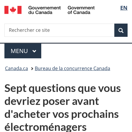
/
Sélec
EN
Passer
Passer
Passer
Government
au
à
à
de
of
contenu
«
la
Canada
Recherche
Rechercher
principal
Au
version
Rec
la
ce
sujet
HTML
site
du
simplifiée
langu
Menu
gouvernement
MENU
PRINCIPAL
»
Vous
Canada.ca
Bureau de la concurrence Canada
êtes
Sept questions que vous
ici :
devriez poser avant
d'acheter vos prochains
électroménagers