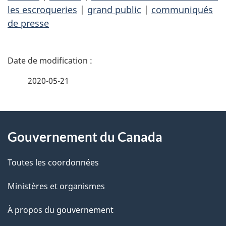
les escroqueries
|
grand public
|
communiqués
de presse
D
é
2020-05-21
t
À
a
Gouvernement du Canada
propos
i
de
l
Toutes les coordonnées
ce
s
Ministères et organismes
site
d
À propos du gouvernement