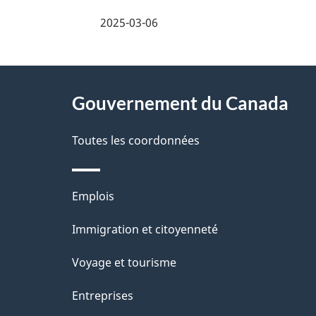
é
2025-03-06
t
À
a
Gouvernement du Canada
propos
i
de
Toutes les coordonnées
l
ce
s
Thèmes
Emplois
site
d
et
Immigration et citoyenneté
sujets
e
Voyage et tourisme
l
Entreprises