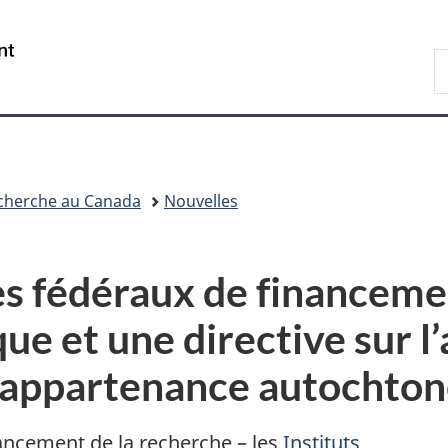
Passer
Passer
Passer
au
à
à
/
R
contenu
«
la
Government
d
principal
Au
version
of
C
sujet
HTML
Canada
du
simplifiée
gouvernement
»
echerche au Canada
Nouvelles
es fédéraux de financeme
ue et une directive sur l’
l’appartenance autochto
ancement de la recherche – les
Instituts