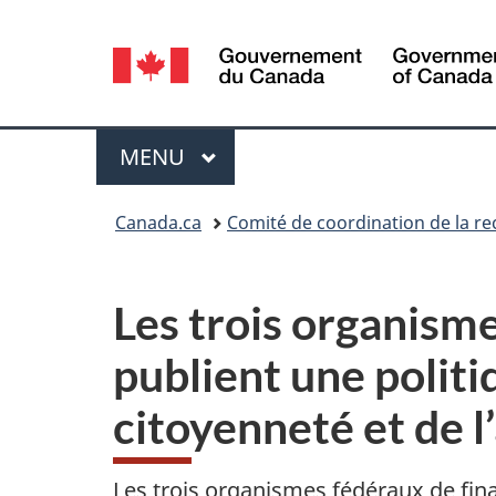
Sélection
de
la
Menu
MENU
PRINCIPAL
langue
Vous
Canada.ca
Comité de coordination de la r
êtes
ici :
Les trois organism
publient une politiq
citoyenneté et de 
Les trois organismes fédéraux de fin