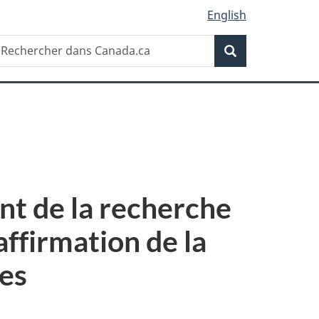
English
Recherche
echercher
Recherche
ans
anada.ca
nt de la recherche
affirmation de la
nes