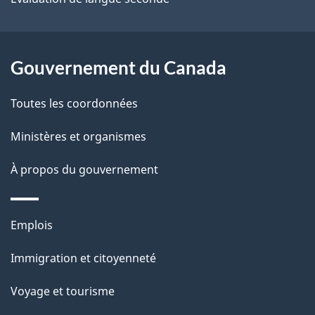
e
l
Gouvernement du Canada
a
Toutes les coordonnées
p
Ministères et organismes
a
À propos du gouvernement
g
e
Thèmes
Emplois
et
Immigration et citoyenneté
sujets
Voyage et tourisme