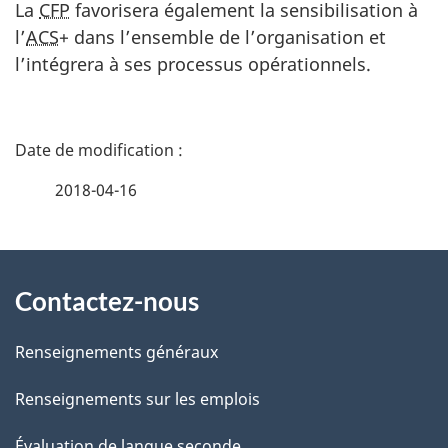
La
CFP
favorisera également la sensibilisation à
l’
ACS
+ dans l’ensemble de l’organisation et
l’intégrera à ses processus opérationnels.
D
é
2018-04-16
t
À
a
Contactez-nous
propos
i
de
l
Renseignements généraux
ce
s
Renseignements sur les emplois
site
d
Évaluation de langue seconde