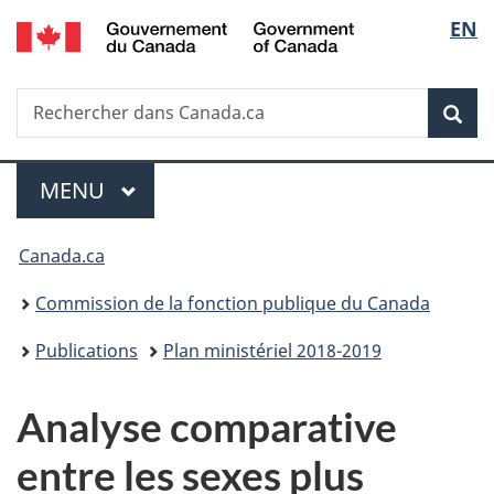
/
Sélec
EN
Passer
Passer
Passer
Government
au
à
à
de
of
contenu
«
la
Canada
Recherche
Rechercher
principal
Au
version
Rec
la
dans
sujet
HTML
Canada.ca
du
simplifiée
langu
Menu
gouvernement
MENU
PRINCIPAL
»
Vous
Canada.ca
êtes
Commission de la fonction publique du Canada
ici :
Publications
Plan ministériel 2018-2019
Analyse comparative
entre les sexes plus