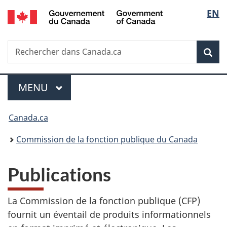
/
Sélec
EN
Passer
Passer
Passer
Government
au
à
à
de
of
contenu
«
la
Canada
Recherche
Rechercher
principal
Au
version
Rec
la
dans
sujet
HTML
Canada.ca
du
simplifiée
langu
Menu
gouvernement
MENU
PRINCIPAL
»
Vous
Canada.ca
êtes
Commission de la fonction publique du Canada
ici :
Publications
La Commission de la fonction publique (CFP)
fournit un éventail de produits informationnels