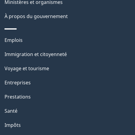
ce
s
Ministères et organismes
site
d
À propos du gouvernement
e
l
Thèmes
Emplois
et
a
Immigration et citoyenneté
sujets
p
Voyage et tourisme
a
Entreprises
g
Prestations
e
Santé
Impôts