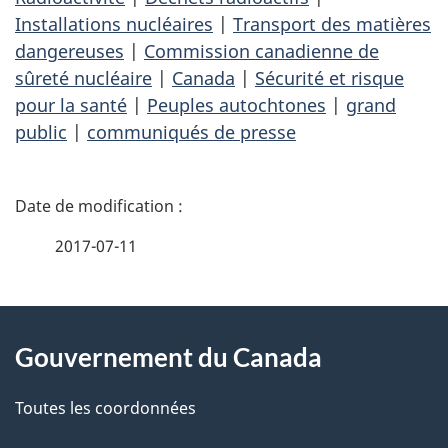
Installations nucléaires
|
Transport des matières
dangereuses
|
Commission canadienne de
sûreté nucléaire
|
Canada
|
Sécurité et risque
pour la santé
|
Peuples autochtones
|
grand
public
|
communiqués de presse
D
é
2017-07-11
t
À
a
Gouvernement du Canada
propos
i
de
l
Toutes les coordonnées