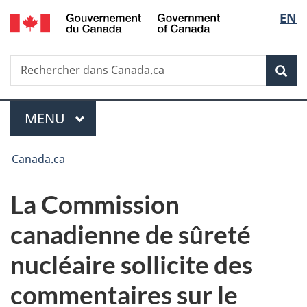
/
Sélec
EN
Passer
Passer
Passer
Government
au
à
à
de
of
contenu
«
la
Canada
Recherche
Rechercher
principal
Au
version
Rec
la
dans
sujet
HTML
Canada.ca
du
simplifiée
langu
Menu
gouvernement
MENU
PRINCIPAL
»
Vous
Canada.ca
êtes
La Commission
ici :
canadienne de sûreté
nucléaire sollicite des
commentaires sur le