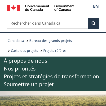
S
/
EN
Passer
Passer
Government
au
à
é
of
contenu
la
R
Canada
Rechercher
principal
version
Reche
l
dans
HTML
e
Canada.ca
simplifiée
V
e
c
Canada.ca
Bureau des grands projets
o
c
Carte des projets
Projets référés
h
u
t
À propos de nous
e
s
i
Nos priorités
r
Projets et stratégies de transformation
ê
o
c
Soumettre un projet
t
n
h
e
d
e