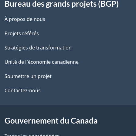
s
Bureau des grands projets (BGP)
t
propos
r
d
de
À propos de nous
e
e
ce
r
Projets référés
l
é
site
Stratégies de transformation
t
a
r
Unité de l’économie canadienne
p
o
Soumettre un projet
a
a
c
Contactez-nous
g
t
e
i
o
Gouvernement du Canada
n
Toutes les coordonnées