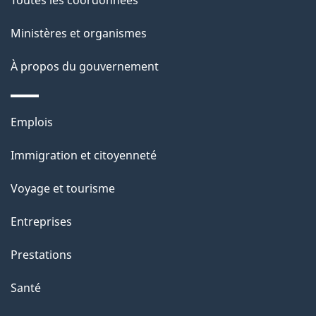
s
u
Ministères et organismes
r
c
À propos du gouvernement
e
t
Thèmes
Emplois
t
et
e
Immigration et citoyenneté
sujets
p
Voyage et tourisme
a
g
Entreprises
e
Prestations
Santé