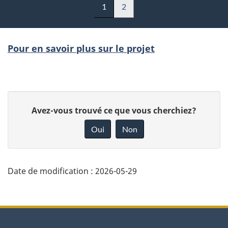
1
2
Pour en savoir plus sur le projet
D
D
Avez-vous trouvé ce que vous cherchiez?
é
o
Oui
Non
n
t
n
a
e
Date de modification :
2026-05-29
i
z
v
l
À
o