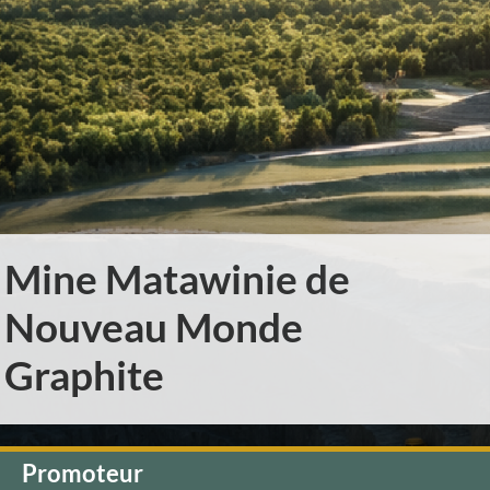
s
e
i
l
c
a
i
l
:
a
n
Mine Matawinie de
g
Nouveau Monde
u
Graphite
e
Promoteur