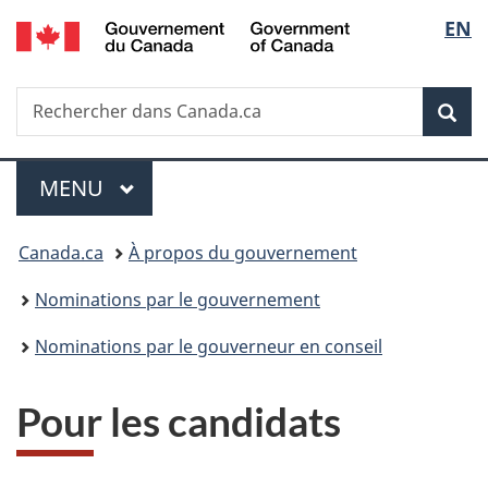
/
Sélec
EN
Passer
Passer
Passer
Government
au
à
à
de
of
contenu
«
la
Canada
Recherche
Rechercher
principal
Au
version
Rec
la
dans
sujet
HTML
Canada.ca
du
simplifiée
langu
Menu
gouvernement
MENU
PRINCIPAL
»
Vous
Canada.ca
À propos du gouvernement
êtes
Nominations par le gouvernement
ici :
Nominations par le gouverneur en conseil
Pour les candidats