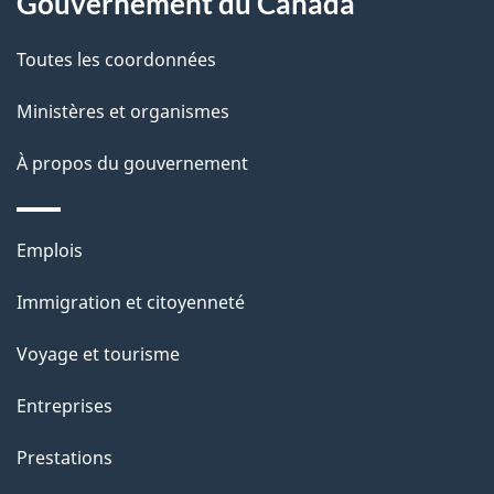
Gouvernement du Canada
propos
i
de
l
Toutes les coordonnées
ce
s
Ministères et organismes
site
d
À propos du gouvernement
e
l
Thèmes
Emplois
et
a
Immigration et citoyenneté
sujets
p
Voyage et tourisme
a
Entreprises
g
Prestations
e