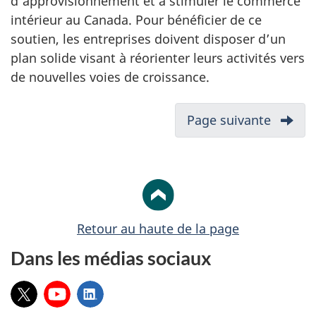
d’approvisionnement et à stimuler le commerce
intérieur au Canada. Pour bénéficier de ce
soutien, les entreprises doivent disposer d’un
plan solide visant à réorienter leurs activités vers
de nouvelles voies de croissance.
N
Page suivante
-
a
Initiat
v
région
i
de
répon
g
tarifair
a
Retour au haute de la page
Aperç
t
du
Dans les médias sociaux
i
financ
o
X:
YouTube:
LinkedIn:
n