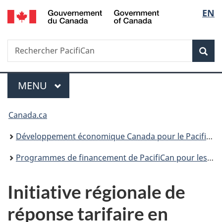
/
Sélec
EN
Passer
Passer
Passer
Government
au
à
à
de
of
contenu
«
la
Canada
Recherche
Rechercher
principal
Au
version
Rec
la
PacifiCan
sujet
HTML
du
simplifiée
langu
Menu
gouvernement
MENU
PRINCIPAL
»
Vous
Canada.ca
êtes
Développement économique Canada pour le Pacifique
ici :
Programmes de financement de PacifiCan pour les entreprises et les organismes sans but lucratif
Initiative régionale de
réponse tarifaire en