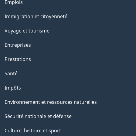
l
Thèmes
Emplois
et
a
Immigration et citoyenneté
sujets
p
Voyage et tourisme
a
Entreprises
g
Prestations
e
Santé
Impôts
Environnement et ressources naturelles
Sécurité nationale et défense
Culture, histoire et sport