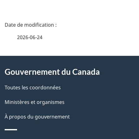
d
a
D
n
é
s
2026-06-24
u
t
n
À
a
d
Gouvernement du Canada
propos
o
i
c
de
l
Toutes les coordonnées
u
ce
s
m
Ministères et organismes
e
site
d
À propos du gouvernement
n
e
t