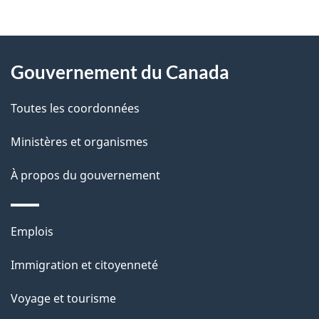
i
v
l
o
À
s
t
Gouvernement du Canada
propos
r
d
de
e
Toutes les coordonnées
e
r
ce
Ministères et organismes
l
é
site
t
À propos du gouvernement
a
r
p
o
Thèmes
Emplois
a
a
et
c
Immigration et citoyenneté
g
sujets
t
Voyage et tourisme
e
i