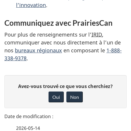
l’innovation
.
Communiquez avec PrairiesCan
Pour plus de renseignements sur l’
IRID
,
communiquer avec nous directement à l’un de
nos
bureaux régionaux
en composant le
1-888-
338-9378
.
D
D
Avez-vous trouvé ce que vous cherchiez?
é
o
Oui
Non
n
t
n
a
e
2026-05-14
z