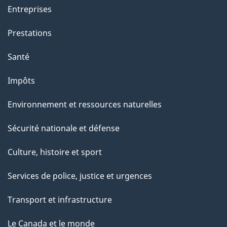
o
Entreprises
n
Prestations
s
u
Santé
r
Impôts
c
e
Environnement et ressources naturelles
t
Sécurité nationale et défense
t
e
Culture, histoire et sport
p
Services de police, justice et urgences
a
g
Transport et infrastructure
e
Le Canada et le monde