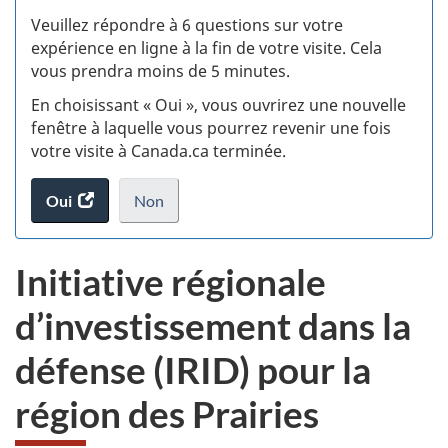
S
Veuillez répondre à 6 questions sur votre
d
expérience en ligne à la fin de votre visite. Cela
vous prendra moins de 5 minutes.
si
En choisissant « Oui », vous ouvrirez une nouvelle
w
fenêtre à laquelle vous pourrez revenir une fois
votre visite à Canada.ca terminée.
(t
Oui
accéder
Non
d
au
je
.
sondage.
ne
Initiative régionale
veux
pas
d’investissement dans la
participer
au
défense (IRID) pour la
sondage
du
région des Prairies
site
web,