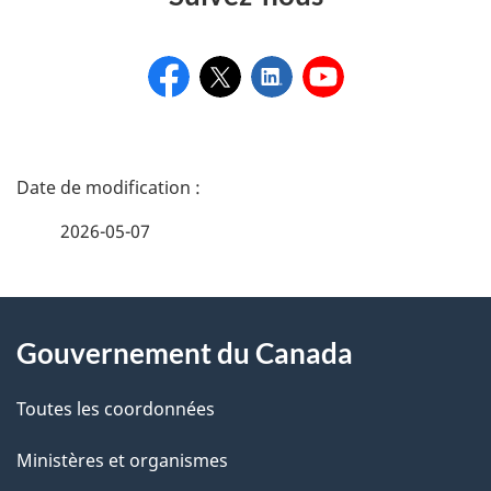
D
é
2026-05-07
t
a
À
i
Gouvernement du Canada
propos
l
de
Toutes les coordonnées
s
ce
Ministères et organismes
d
site