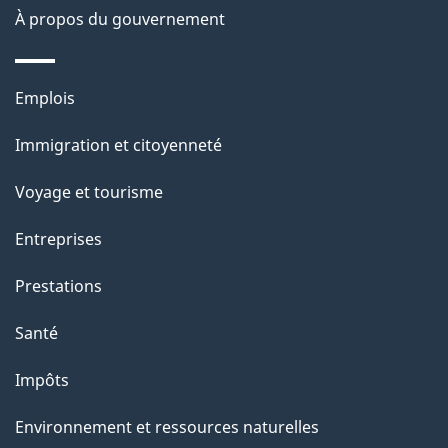
e
À propos du gouvernement
l
a
Thèmes
Emplois
p
et
Immigration et citoyenneté
a
sujets
g
Voyage et tourisme
e
Entreprises
Prestations
Santé
Impôts
Environnement et ressources naturelles