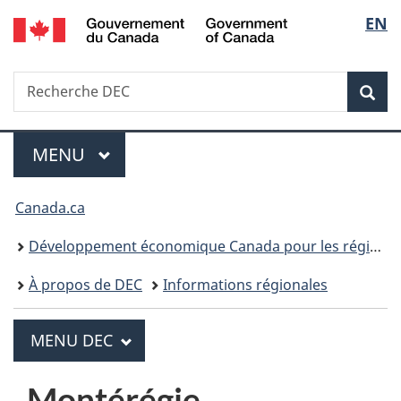
/
Sélecti
EN
Passer
Passer
Passer
Government
au
à
à
de
of
contenu
«
la
Canada
Recherche
Recherche
la
principal
Au
version
Rec
DEC
sujet
HTML
langue
du
simplifiée
gouvernement
MENU
PRINCIPAL
Menu
»
Vous
Canada.ca
êtes
Développement économique Canada pour les régions du Québec
ici :
À propos de DEC
Informations régionales
PRINCIPAL
MENU DEC
M
e
Montérégie