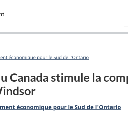
Passer
Passer
Passer
au
à
à
/
R
contenu
«
la
Government
d
principal
Au
version
of
C
sujet
HTML
Canada
du
simplifiée
gouvernement
»
ent économique pour le Sud de l’Ontario
 Canada stimule la comp
Windsor
ment économique pour le Sud de l’Ontario