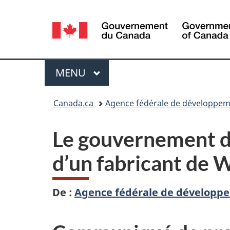
Sélection
de
la
Menu
MENU
PRINCIPAL
langue
Vous
Canada.ca
Agence fédérale de développem
êtes
Le gouvernement du
ici :
d’un fabricant de 
De :
Agence fédérale de développe