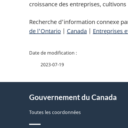
croissance des entreprises, cultivons 
Recherche d'information connexe par
de l'Ontario
|
Canada
|
Entreprises e
D
é
2023-07-19
t
À
a
Gouvernement du Canada
propos
i
de
Toutes les coordonnées
l