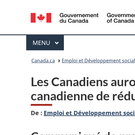
Sélection
de
la
Menu
MENU
PRINCIPAL
langue
Vous
Canada.ca
Emploi et Développement socia
êtes
Les Canadiens auron
ici :
canadienne de rédu
De :
Emploi et Développement soci