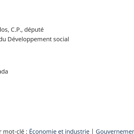
os, C.P., député
t du Développement social
ada
 mot-clé :
Économie et industrie
|
Gouvernement 