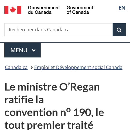
/
Sélec
EN
Passer
Passer
Passer
Government
au
à
à
de
of
contenu
«
la
Canada
Recherche
Rechercher
principal
Au
version
Rec
la
dans
sujet
HTML
Canada.ca
du
simplifiée
langu
Menu
gouvernement
MENU
PRINCIPAL
»
Vous
Canada.ca
Emploi et Développement social Canada
êtes
Le ministre O’Regan
ici :
ratifie la
o
convention n
190, le
tout premier traité