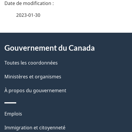
D
é
2023-01-30
t
À
a
Gouvernement du Canada
propos
i
de
l
Toutes les coordonnées
ce
s
Ministères et organismes
site
d
À propos du gouvernement
e
l
Thèmes
Emplois
et
a
Immigration et citoyenneté
sujets