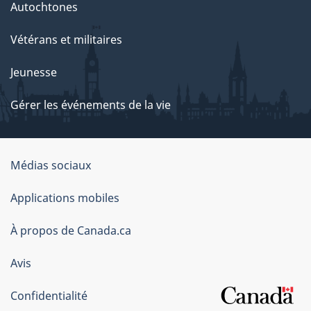
Autochtones
Vétérans et militaires
Jeunesse
Gérer les événements de la vie
Organisation
Médias sociaux
du
Applications mobiles
gouvernement
du
À propos de Canada.ca
Canada
Avis
Confidentialité