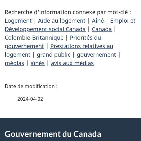
Recherche d'information connexe par mot-clé :
Logement
|
Aide au logement
|
Aîné
|
Emploi et
Développement social Canada
|
Canada
|
Colombie-Britannique
|
Priorités du
gouvernement
|
Prestations relatives au
logement
|
grand public
|
gouvernement
|
médias
|
aînés
|
avis aux médias
D
é
2024-04-02
t
À
a
Gouvernement du Canada
propos
i