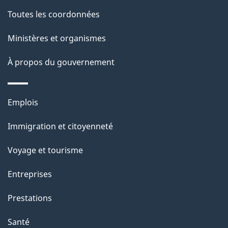
de
l
Toutes les coordonnées
ce
s
Ministères et organismes
site
d
À propos du gouvernement
e
l
Thèmes
Emplois
et
a
Immigration et citoyenneté
sujets
p
Voyage et tourisme
a
Entreprises
g
Prestations
e
Santé