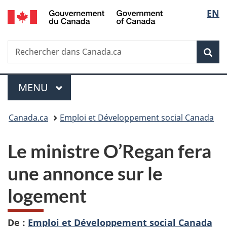
/
Sélec
EN
Passer
Passer
Passer
Government
au
à
à
de
of
contenu
«
la
Canada
Recherche
Rechercher
principal
Au
version
Rec
la
dans
sujet
HTML
Canada.ca
du
simplifiée
langu
Menu
gouvernement
MENU
PRINCIPAL
»
Vous
Canada.ca
Emploi et Développement social Canada
êtes
Le ministre O’Regan fera
ici :
une annonce sur le
logement
De :
Emploi et Développement social Canada