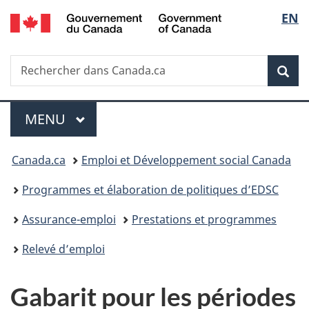
/
Sélec
EN
Passer
Passer
Passer
Government
au
à
à
de
of
contenu
«
la
Canada
Recherche
Rechercher
principal
Au
version
Rec
la
dans
sujet
HTML
Canada.ca
du
simplifiée
langu
Menu
gouvernement
MENU
PRINCIPAL
»
Vous
Canada.ca
Emploi et Développement social Canada
êtes
Programmes et élaboration de politiques d’EDSC
ici :
Assurance-emploi
Prestations et programmes
Relevé d’emploi
Gabarit pour les périodes