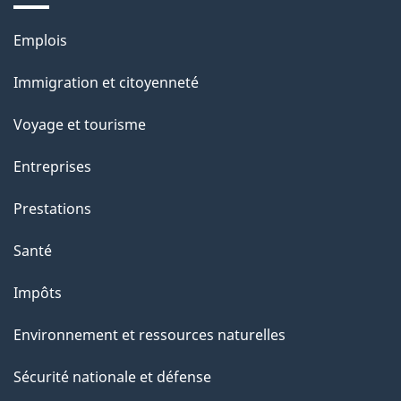
p
o
Thèmes
Emplois
a
a
et
c
Immigration et citoyenneté
g
sujets
t
Voyage et tourisme
e
i
o
Entreprises
n
Prestations
s
u
Santé
r
Impôts
c
e
Environnement et ressources naturelles
t
Sécurité nationale et défense
t