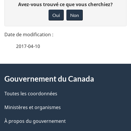
D
Avez-vous trouvé ce que vous cherchiez?
é
o
Oui
Non
n
t
n
a
e
2017-04-10
i
z
v
l
o
À
s
t
Gouvernement du Canada
propos
r
d
de
e
Toutes les coordonnées
e
r
ce
Ministères et organismes
l
é
site
t
À propos du gouvernement
a
r