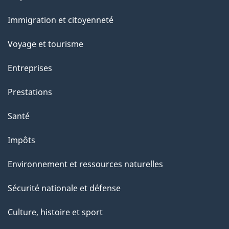
a
a
et
c
Immigration et citoyenneté
g
sujets
t
Voyage et tourisme
e
i
o
Entreprises
n
Prestations
s
u
Santé
r
Impôts
c
e
Environnement et ressources naturelles
t
Sécurité nationale et défense
t
e
Culture, histoire et sport
p