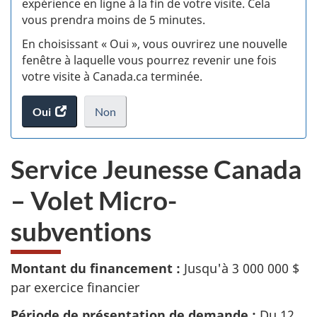
expérience en ligne à la fin de votre visite. Cela
vous prendra moins de 5 minutes.
fi
En choisissant « Oui », vous ouvrirez une nouvelle
d
fenêtre à laquelle vous pourrez revenir une fois
votre visite à Canada.ca terminée.
vi
Oui
accéder
Non
(t
au
je
.
sondage.
ne
d
S
Service Jeunesse Canada
veux
e
pas
– Volet Micro-
participer
r
au
subventions
sondage
v
du
site
Montant du financement :
Jusqu'à 3 000 000 $
i
web,
par exercice financier
c
Période de présentation de demande :
Du 12