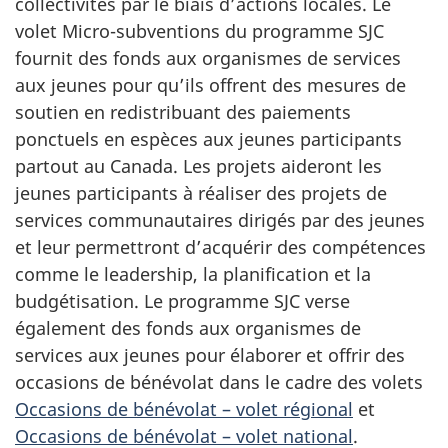
collectivités par le biais d’actions locales. Le
a
volet Micro-subventions du programme SJC
fournit des fonds aux organismes de services
n
aux jeunes pour qu’ils offrent des mesures de
a
soutien en redistribuant des paiements
ponctuels en espèces aux jeunes participants
d
partout au Canada. Les projets aideront les
a
jeunes participants à réaliser des projets de
services communautaires dirigés par des jeunes
–
et leur permettront d’acquérir des compétences
comme le leadership, la planification et la
V
budgétisation. Le programme SJC verse
o
également des fonds aux organismes de
services aux jeunes pour élaborer et offrir des
l
occasions de bénévolat dans le cadre des volets
Occasions de bénévolat – volet régional
et
e
Occasions de bénévolat – volet national
.