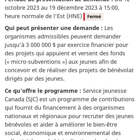
e
octobre 2023 au 19 décembre 2023 à 15:00,
heure normale de l’Est (HNE)
Fermé
J
Qui peut présenter une demande :
Les
e
organismes admissibles peuvent demander
jusqu’à 3 000 000 $ par exercice financier pour
u
des projets qui appuient et versent des fonds
(« micro-subventions ») aux jeunes afin de
n
concevoir et de réaliser des projets de bénévolat
e
dirigés par des jeunes.
s
Ce qu’offre le programme :
Service jeunesse
Canada (SJC) est un programme de contributions
s
qui fournit du financement à des organismes
nationaux et régionaux pour recruter des jeunes
e
bénévoles et aider à améliorer le bien-être
C
social, économique et environnemental des