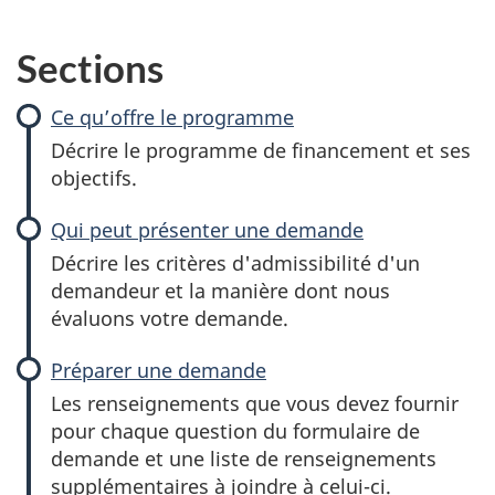
t
M
Sections
i
Ce qu’offre le programme
Décrire le programme de financement et ses
c
objectifs.
r
Qui peut présenter une demande
o
Décrire les critères d'admissibilité d'un
demandeur et la manière dont nous
-
évaluons votre demande.
s
Préparer une demande
u
Les renseignements que vous devez fournir
pour chaque question du formulaire de
b
demande et une liste de renseignements
supplémentaires à joindre à celui-ci.