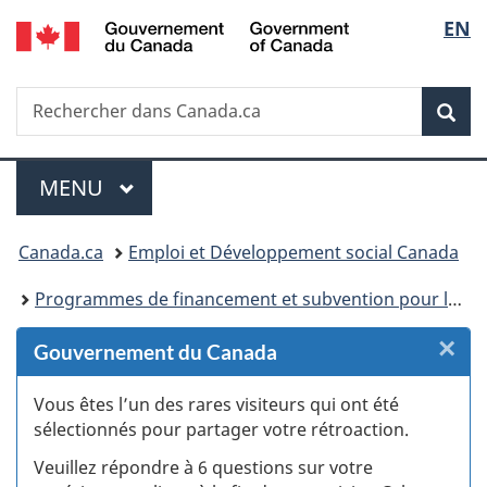
/
Sélec
EN
Passer
Passer
Passer
Passer
Government
au
au
à
à
de
of
Gestionnaire
contenu
«
la
Canada
Recherche
Rechercher
des
principal
Au
version
Rec
la
dans
Invitations
sujet
HTML
Canada.ca
du
simplifiée
langu
Menu
gouvernement
MENU
PRINCIPAL
»
Vous
Canada.ca
Emploi et Développement social Canada
êtes
Programmes de financement et subvention pour les projets d’emplois, de formation et de développement social
ici :
×
F
Gouvernement du Canada
:
Vous êtes l’un des rares visiteurs qui ont été
sélectionnés pour partager votre rétroaction.
S
Veuillez répondre à 6 questions sur votre
d