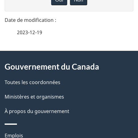
n
t
n
a
e
2023-12-19
i
z
v
l
o
À
s
t
Gouvernement du Canada
propos
r
d
de
e
Toutes les coordonnées
e
r
ce
Ministères et organismes
l
é
site
t
À propos du gouvernement
a
r
p
o
Thèmes
Emplois