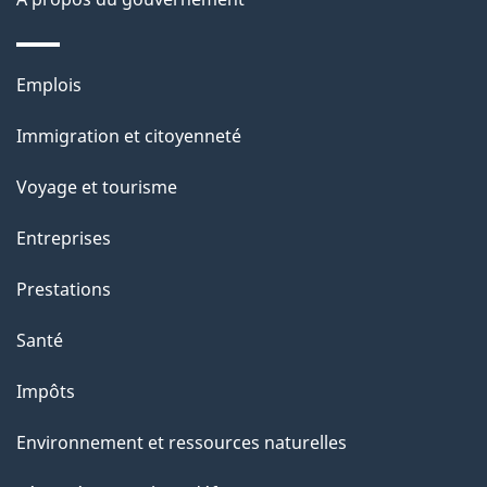
t
a
r
p
o
Thèmes
Emplois
a
a
et
c
Immigration et citoyenneté
g
sujets
t
Voyage et tourisme
e
i
o
Entreprises
n
Prestations
s
u
Santé
r
Impôts
c
e
Environnement et ressources naturelles
t