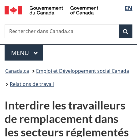
/
Sélec
EN
Passer
Passer
Passer
Government
au
à
à
de
of
contenu
«
la
Canada
Recherche
Rechercher
principal
Au
version
Rec
la
dans
sujet
HTML
Canada.ca
du
simplifiée
langu
Menu
gouvernement
MENU
PRINCIPAL
»
Vous
Canada.ca
Emploi et Développement social Canada
êtes
Relations de travail
ici :
Interdire les travailleurs
de remplacement dans
les secteurs réglementés