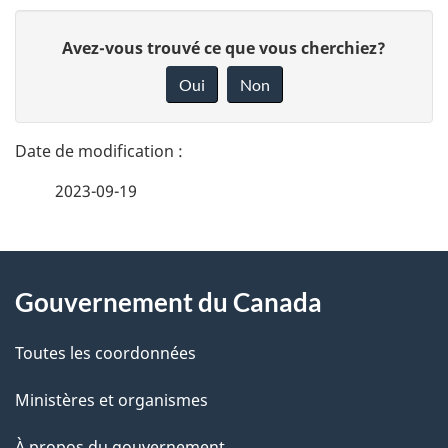
D
D
Avez-vous trouvé ce que vous cherchiez?
é
o
Oui
Non
n
t
n
a
e
2023-09-19
i
z
v
l
o
À
s
t
Gouvernement du Canada
propos
r
d
de
e
Toutes les coordonnées
e
r
ce
Ministères et organismes
l
é
site
À propos du gouvernement