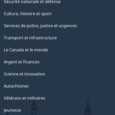
Sécurité nationale et défense
t
e
Culture, histoire et sport
p
Services de police, justice et urgences
a
g
Transport et infrastructure
e
Le Canada et le monde
Argent et finances
Science et innovation
Autochtones
Vétérans et militaires
Jeunesse