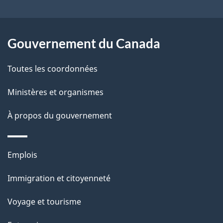
site
d
e
l
Gouvernement du Canada
a
Toutes les coordonnées
p
Ministères et organismes
a
À propos du gouvernement
g
e
Thèmes
Emplois
et
Immigration et citoyenneté
sujets
Voyage et tourisme