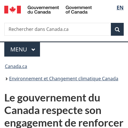
/
Sélec
EN
Passer
Passer
Passer
Government
au
à
à
de
of
contenu
«
la
Canada
Recherche
Rechercher
principal
Au
version
Rec
la
dans
sujet
HTML
Canada.ca
du
simplifiée
langu
Menu
gouvernement
MENU
PRINCIPAL
»
Vous
Canada.ca
êtes
Environnement et Changement climatique Canada
ici :
Le gouvernement du
Canada respecte son
engagement de renforcer