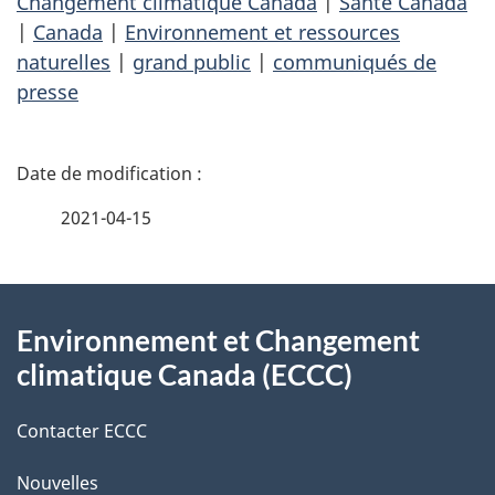
Changement climatique Canada
|
Santé Canada
|
Canada
|
Environnement et ressources
naturelles
|
grand public
|
communiqués de
presse
D
é
2021-04-15
t
À
a
Environnement et Changement
propos
i
climatique Canada (ECCC)
de
l
Contacter ECCC
ce
s
Nouvelles