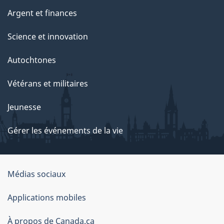
Argent et finances
Science et innovation
Autochtones
Vétérans et militaires
Jeunesse
Gérer les événements de la vie
Organisation
Médias sociaux
du
Applications mobiles
gouvernement
du
À propos de Canada.ca