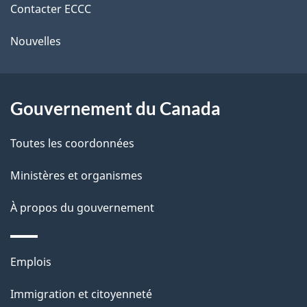
Contacter ECCC
ce
s
Nouvelles
site
d
e
l
Gouvernement du Canada
a
Toutes les coordonnées
p
Ministères et organismes
a
À propos du gouvernement
g
e
Thèmes
Emplois
et
Immigration et citoyenneté
sujets