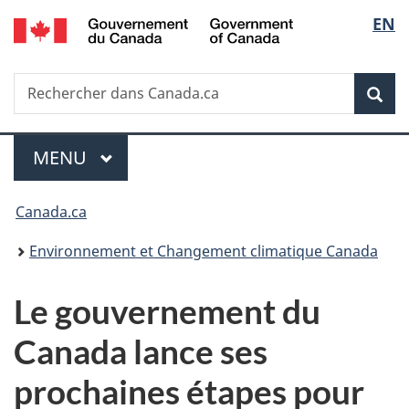
/
Sélec
EN
Passer
Passer
Passer
Government
au
à
à
de
of
contenu
«
la
Canada
Recherche
Rechercher
principal
Au
version
Rec
la
dans
sujet
HTML
Canada.ca
du
simplifiée
langu
Menu
gouvernement
MENU
PRINCIPAL
»
Vous
Canada.ca
êtes
Environnement et Changement climatique Canada
ici :
Le gouvernement du
Canada lance ses
prochaines étapes pour