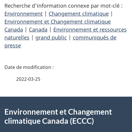
Recherche d'information connexe par mot-clé :
Environnement
|
Changement climatique
|
Environnement et Changement climatique
Canada
|
Canada
|
Environnement et ressources
naturelles
|
grand public
|
communiqués de
presse
D
é
2022-03-25
t
À
a
Environnement et Changement
propos
i
climatique Canada (ECCC)
de
l