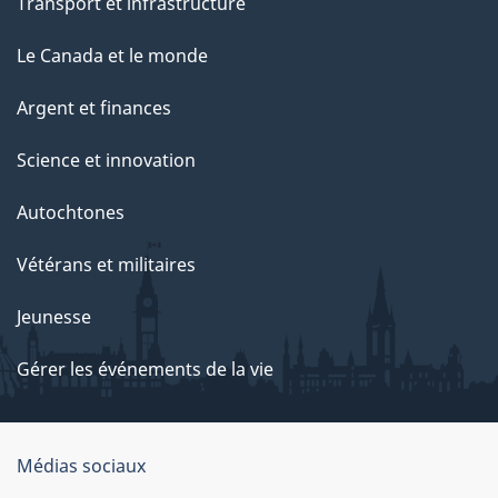
Transport et infrastructure
Le Canada et le monde
Argent et finances
Science et innovation
Autochtones
Vétérans et militaires
Jeunesse
Gérer les événements de la vie
Organisation
Médias sociaux