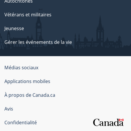
Autochtones
Vétérans et militaires
Jeunesse
Gérer les événements de la vie
Organisation
Médias sociaux
du
Applications mobiles
gouvernement
du
À propos de Canada.ca
Canada
Avis
Confidentialité