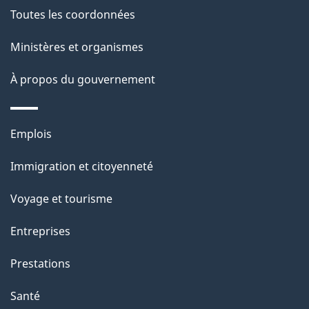
a
Toutes les coordonnées
p
Ministères et organismes
a
À propos du gouvernement
g
e
Thèmes
Emplois
et
Immigration et citoyenneté
sujets
Voyage et tourisme
Entreprises
Prestations
Santé