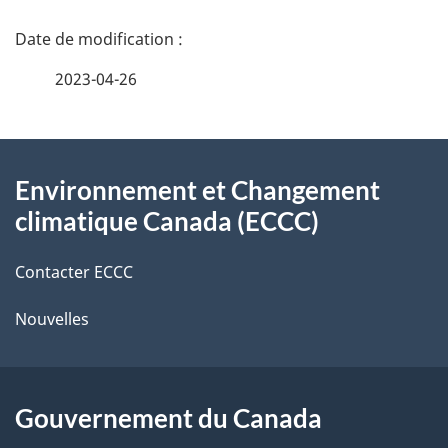
D
é
2023-04-26
t
À
a
Environnement et Changement
propos
i
climatique Canada (ECCC)
de
l
Contacter ECCC
ce
s
Nouvelles
site
d
e
l
Gouvernement du Canada