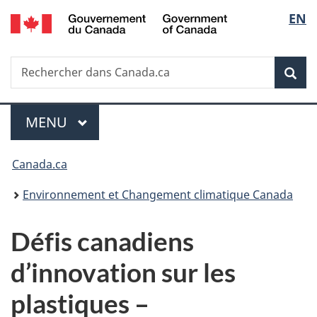
/
Sélec
EN
Passer
Passer
Passer
Government
au
à
à
de
of
contenu
«
la
Canada
Recherche
Rechercher
principal
Au
version
Rec
la
dans
sujet
HTML
Canada.ca
du
simplifiée
langu
Menu
gouvernement
MENU
PRINCIPAL
»
Vous
Canada.ca
êtes
Environnement et Changement climatique Canada
ici :
Défis canadiens
d’innovation sur les
plastiques –