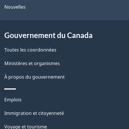
Nouvelles
site
d
e
l
Gouvernement du Canada
a
Toutes les coordonnées
p
Ministères et organismes
a
À propos du gouvernement
g
e
Thèmes
Emplois
et
Immigration et citoyenneté
sujets
Voyage et tourisme