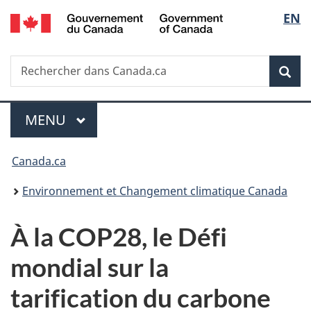
/
Sélec
EN
Passer
Passer
Passer
Government
au
à
à
de
of
contenu
«
la
Canada
Recherche
Rechercher
principal
Au
version
Rec
la
dans
sujet
HTML
Canada.ca
du
simplifiée
langu
Menu
gouvernement
MENU
PRINCIPAL
»
Vous
Canada.ca
êtes
Environnement et Changement climatique Canada
ici :
À la COP28, le Défi
mondial sur la
tarification du carbone