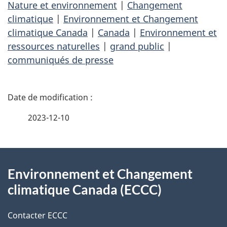
Nature et environnement
|
Changement
climatique
|
Environnement et Changement
climatique Canada
|
Canada
|
Environnement et
ressources naturelles
|
grand public
|
communiqués de presse
D
é
2023-12-10
t
À
a
Environnement et Changement
propos
i
climatique Canada (ECCC)
de
l
Contacter ECCC
ce
s