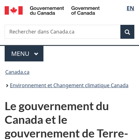
/
Sélec
EN
Passer
Passer
Passer
Government
au
à
à
de
of
contenu
«
la
Canada
Recherche
Rechercher
principal
Au
version
Rec
la
dans
sujet
HTML
Canada.ca
du
simplifiée
langu
Menu
gouvernement
MENU
PRINCIPAL
»
Vous
Canada.ca
êtes
Environnement et Changement climatique Canada
ici :
Le gouvernement du
Canada et le
gouvernement de Terre-