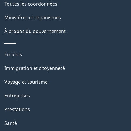
a
Toutes les coordonnées
p
Ministères et organismes
a
À propos du gouvernement
g
e
Thèmes
Emplois
et
Immigration et citoyenneté
sujets
Voyage et tourisme
Entreprises
Prestations
Santé