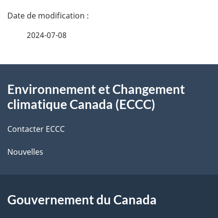
D
é
2024-07-08
t
À
a
Environnement et Changement
propos
i
climatique Canada (ECCC)
de
l
Contacter ECCC
ce
s
Nouvelles
site
d
e
l
Gouvernement du Canada