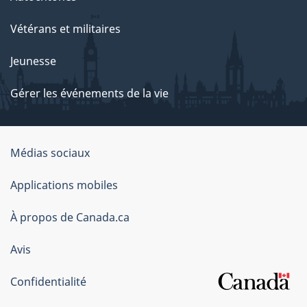
Vétérans et militaires
Jeunesse
Gérer les événements de la vie
Organisation
Médias sociaux
du
Applications mobiles
gouvernement
du
À propos de Canada.ca
Canada
Avis
Confidentialité