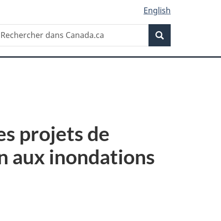
English
Recherche
echercher
Recherche
ans
anada.ca
s projets de
on aux inondations