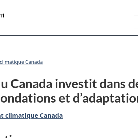
Passer
Passer
Passer
au
à
à
/
R
contenu
«
la
Government
d
principal
Au
version
of
C
sujet
HTML
Canada
du
simplifiée
gouvernement
»
climatique Canada
 Canada investit dans de
nondations et d’adaptati
t climatique Canada