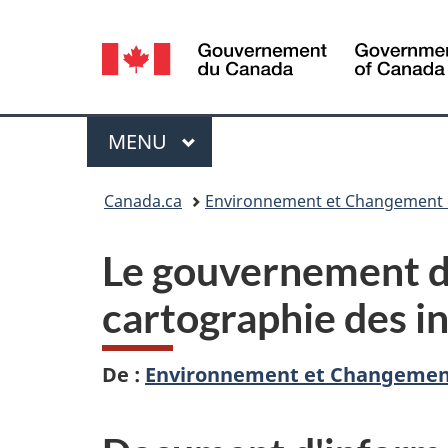
Sélection
de
la
Menu
MENU
PRINCIPAL
langue
Vous
Canada.ca
Environnement et Changement 
êtes
Le gouvernement du
ici :
cartographie des i
De :
Environnement et Changemen